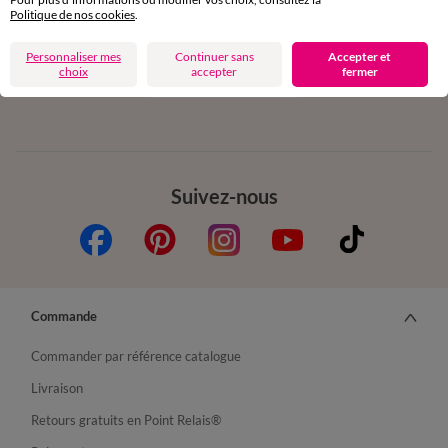
Politique de nos cookies
.
Personnaliser mes
Continuer sans
Accepter et
choix
Depuis votre iPhone
accepter
fermer
Suivez-nous
Commande
Commander par référence catalogue
Livraison
Retours gratuits en Point Relais®