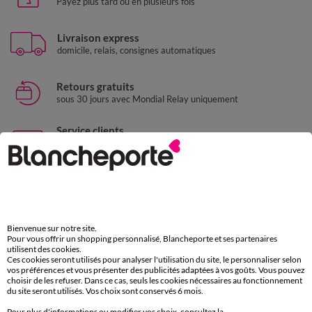
Payez plus tard ou en plusieurs fois
Livraison express
domicile, relais, consignes automatiques
Retours gratuits
sous 30 jours avec Mondial Relay uniquement
Service clients
par chat et par téléphone
de 8h00 à 20h00 du lundi au samedi
11€ Offerts
en vous inscrivant à la newsletter
Ok
dès 20€ d’achat
Bienvenue sur notre site.
conditions dans votre email de confirmation
Pour vous offrir un shopping personnalisé, Blancheporte et ses partenaires
utilisent des cookies.
Ces cookies seront utilisés pour analyser l'utilisation du site, le personnaliser selon
vos préférences et vous présenter des publicités adaptées à vos goûts. Vous pouvez
Téléchargez l’application
choisir de les refuser. Dans ce cas, seuls les cookies nécessaires au fonctionnement
du site seront utilisés. Vos choix sont conservés 6 mois.
Pour plus d'informations ou modifier vos choix, consultez la