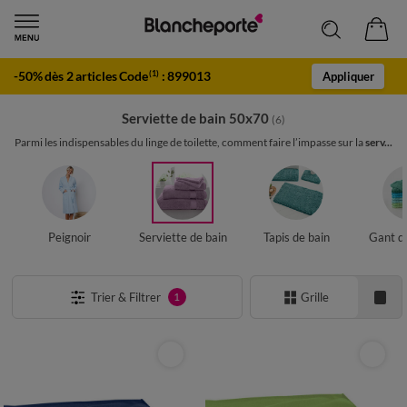
-50% dès 2 articles Code
:
899013
(1)
Appliquer
Serviette de bain 50x70
(6)
Parmi les indispensables du linge de toilette, comment faire l’impasse sur la
serv...
Peignoir
Serviette de bain
Tapis de bain
Gant de
Trier & Filtrer
Grille
1