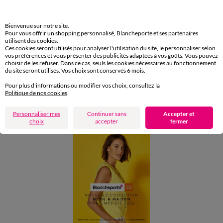
Retours gratuits en Point Relais®
Paiement
Bienvenue sur notre site.
Pour vous offrir un shopping personnalisé, Blancheporte et ses partenaires
Carte 4 Etoiles
utilisent des cookies.
Ces cookies seront utilisés pour analyser l'utilisation du site, le personnaliser selon
(1) Offres et codes promos
vos préférences et vous présenter des publicités adaptées à vos goûts. Vous pouvez
choisir de les refuser. Dans ce cas, seuls les cookies nécessaires au fonctionnement
du site seront utilisés. Vos choix sont conservés 6 mois.
Aide & conseils
Pour plus d'informations ou modifier vos choix, consultez la
Politique de nos cookies
.
Blancheporte
Personnaliser mes
Continuer sans
Accepter et
choix
accepter
fermer