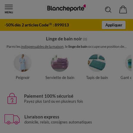
-50% dès 2 articles Code
:
899013
(1)
Appliquer
Linge de bain noir
(0)
Parmi les
indispensables de la maison
, le
linge de bain
occupe une position de...
Peignoir
Serviette de bain
Tapis de bain
Gant de
Paiement 100% sécurisé
Payez plus tard ou en plusieurs fois
Livraison express
domicile, relais, consignes automatiques