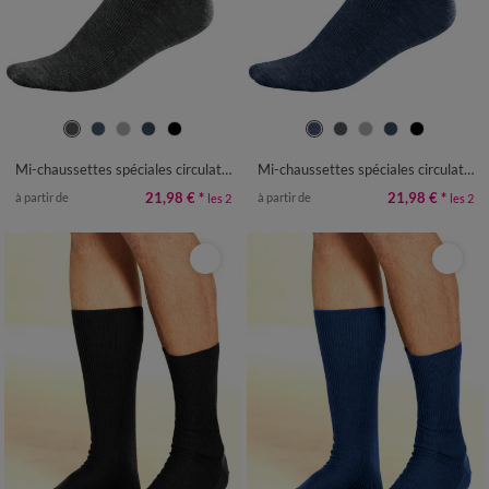
39/42
43/46
47/50
39/42
43/46
47/50
Mi-chaussettes spéciales circulation - lot de 2 paires
Mi-chaussettes spéciales circulation - lot de 2 paires
21,98 €
*
21,98 €
*
à partir de
à partir de
les 2
les 2