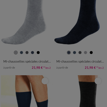
39/42
43/46
47/50
39/42
43/46
47/50
Mi-chaussettes spéciales circulation - lot de 2 paires
Mi-chaussettes spéciales circulation - lot de 2 paires
21,98 €
*
21,98 €
*
à partir de
à partir de
les 2
les 2