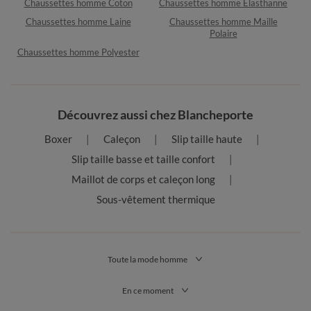
Chaussettes homme Coton
Chaussettes homme Elasthanne
Chaussettes homme Laine
Chaussettes homme Maille
Polaire
Chaussettes homme Polyester
Découvrez aussi chez Blancheporte
Boxer
Caleçon
Slip taille haute
Slip taille basse et taille confort
Maillot de corps et caleçon long
Sous-vêtement thermique
Toute la mode homme
En ce moment