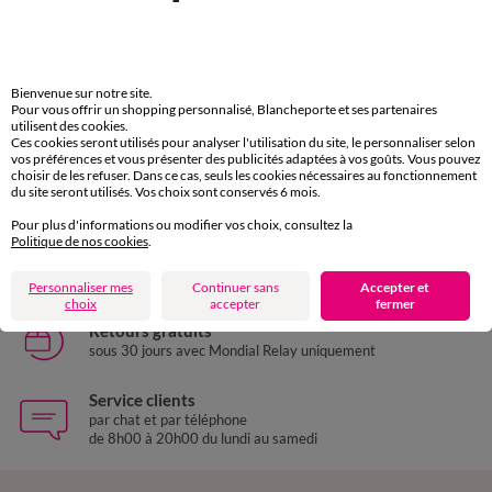
39/42
43/46
47/50
39/42
43/46
47/50
Chaussettes spéciales circulation - lot de 2 paires
Chaussettes spéciales circulation - lot de 2 paires
Bienvenue sur notre site.
25,98 €
*
25,98 €
*
à partir de
à partir de
les 2
les 2
Pour vous offrir un shopping personnalisé, Blancheporte et ses partenaires
utilisent des cookies.
Ces cookies seront utilisés pour analyser l'utilisation du site, le personnaliser selon
vos préférences et vous présenter des publicités adaptées à vos goûts. Vous pouvez
choisir de les refuser. Dans ce cas, seuls les cookies nécessaires au fonctionnement
Paiement 100% sécurisé
du site seront utilisés. Vos choix sont conservés 6 mois.
Payez plus tard ou en plusieurs fois
Pour plus d'informations ou modifier vos choix, consultez la
Politique de nos cookies
.
Livraison express
domicile, relais, consignes automatiques
Personnaliser mes
Continuer sans
Accepter et
choix
accepter
fermer
Retours gratuits
sous 30 jours avec Mondial Relay uniquement
Service clients
par chat et par téléphone
de 8h00 à 20h00 du lundi au samedi