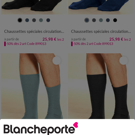
39/42
43/46
47/50
39/42
43/46
47/50
Chaussettes spéciales circulation - lot de 2 paires
Chaussettes spéciales circulation - lot de 2 paires
25,98 €
25,98 €
à partir de
à partir de
les 2
les 2
-50% dès 2 art Code 899013
-50% dès 2 art Code 899013