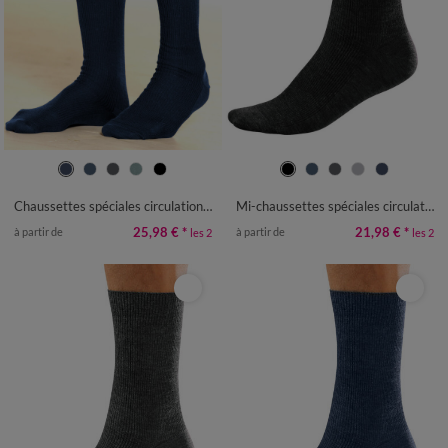
39/42
43/46
47/50
39/42
43/46
47/50
Chaussettes spéciales circulation - lot de 2 paires
Mi-chaussettes spéciales circulation - lot de 2 paires
25,98 €
*
21,98 €
*
à partir de
à partir de
les 2
les 2