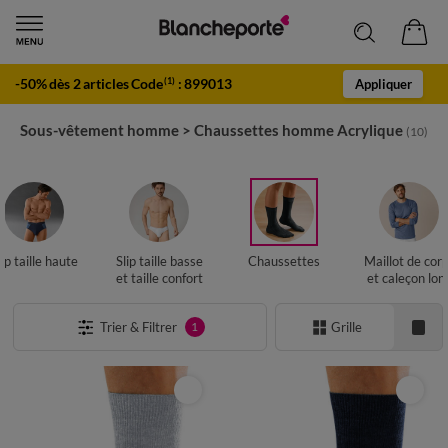
-50% dès 2 articles Code
:
899013
(1)
Appliquer
Sous-vêtement homme
>
Chaussettes homme Acrylique
(10)
lip taille haute
Slip taille basse
Chaussettes
Maillot de cor
et taille confort
et caleçon lon
Trier & Filtrer
Grille
1