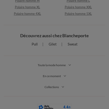
Polaire homme M
Polaire homme L
Polaire homme XL
Polaire homme XXL
Polaire homme 4XL
Polaire homme 5XL
Découvrez aussi chez Blancheporte
Pull
Gilet
Sweat
Toute la mode homme
En ce moment
Collections