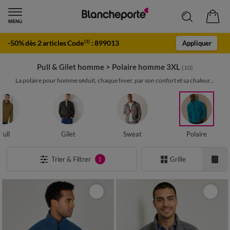
-50% dès 2 articles Code
:
899013
(1)
Appliquer
Pull & Gilet homme
>
Polaire homme 3XL
(10)
La polaire pour homme séduit, chaque hiver, par son confort et sa chaleur...
Pull
Gilet
Sweat
Polaire
Trier & Filtrer
Grille
1