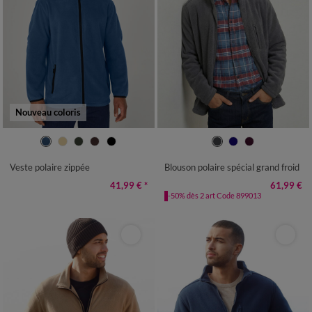
Nouveau coloris
M
L
XL
XXL
3XL
4XL
M
L
XL
XXL
3XL
4XL
5XL
Veste polaire zippée
Blouson polaire spécial grand froid
41,99 €
*
61,99 €
-50% dès 2 art Code 899013