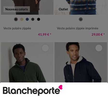
Nouveau coloris
Outlet
M
L
XL
XXL
3XL
4XL
M
L
XL
XXL
3XL
4XL
Veste polaire zippée
Veste polaire zippée imprimée
41,99 €
*
29,00 €
*
Nouveauté