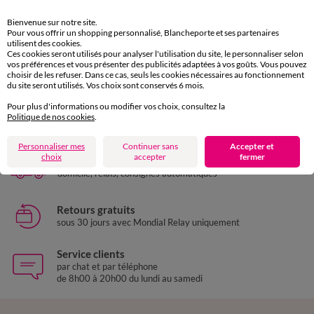
M
L
XL
XXL
3XL
4XL
M
L
XL
XXL
3XL
4XL
5XL
Bienvenue sur notre site.
Pour vous offrir un shopping personnalisé, Blancheporte et ses partenaires
utilisent des cookies.
Veste polaire zippée
Sweat à capuche uni zippé et fourré
Ces cookies seront utilisés pour analyser l'utilisation du site, le personnaliser selon
41,99 €
*
57,99 €
*
vos préférences et vous présenter des publicités adaptées à vos goûts. Vous pouvez
choisir de les refuser. Dans ce cas, seuls les cookies nécessaires au fonctionnement
du site seront utilisés. Vos choix sont conservés 6 mois.
Pour plus d'informations ou modifier vos choix, consultez la
Paiement 100% sécurisé
Politique de nos cookies
.
Payez plus tard ou en plusieurs fois
Personnaliser mes
Continuer sans
Accepter et
choix
accepter
fermer
Livraison express
domicile, relais, consignes automatiques
Retours gratuits
sous 30 jours avec Mondial Relay uniquement
Service clients
par chat et par téléphone
de 8h00 à 20h00 du lundi au samedi