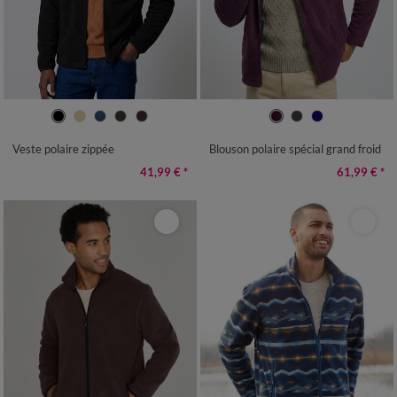
M
L
XL
XXL
3XL
4XL
M
L
XL
XXL
3XL
4XL
5XL
Veste polaire zippée
Blouson polaire spécial grand froid
41,99 €
*
61,99 €
*