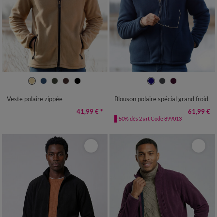
M
L
XL
XXL
3XL
4XL
M
L
XL
XXL
3XL
4XL
5XL
Veste polaire zippée
Blouson polaire spécial grand froid
41,99 €
*
61,99 €
-50% dès 2 art Code 899013