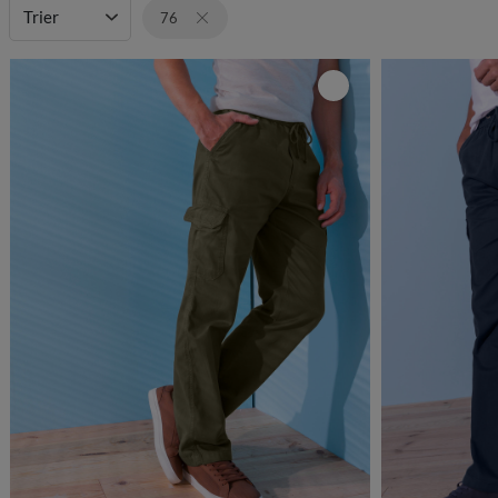
Trier
76