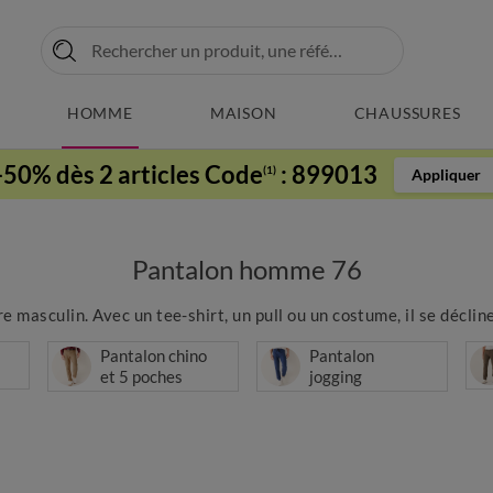
HOMME
MAISON
CHAUSSURES
-50% dès 2 articles Code
:
899013
(1)
Appliquer
Pantalon homme 76
 masculin. Avec un tee-shirt, un pull ou un costume, il se décline
Pantalon chino
Pantalon
et 5 poches
jogging