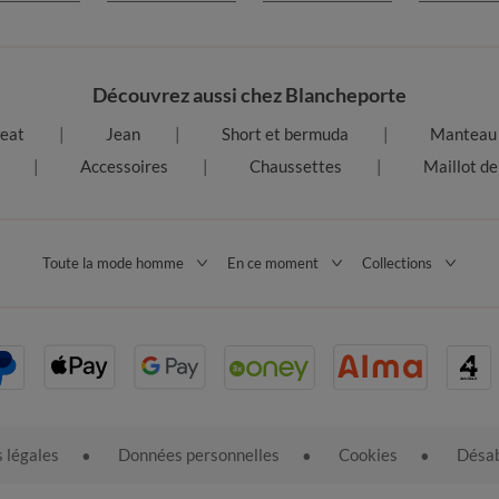
Découvrez aussi chez Blancheporte
eat
Jean
Short et bermuda
Manteau 
Accessoires
Chaussettes
Maillot de
Toute la mode homme
En ce moment
Collections
 légales
Données personnelles
Cookies
Désab