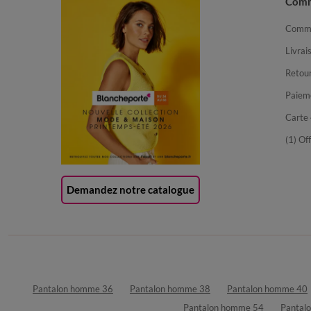
Com
Comma
Livrai
Retour
Paiem
Carte 
(1) Of
Demandez notre catalogue
Pantalon homme 36
Pantalon homme 38
Pantalon homme 40
Pantalon homme 54
Pantal