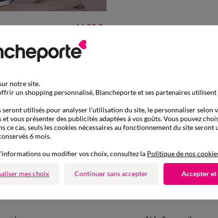
6
48/50
52/54
56/58
60/62
44,99 €
 gabardine élastiqué
6
68/70
72/74
76/78
de 899013
Retours gratuits
aison express
ur notre site.
sous 30 jours avec Mondial
ile, relais, consignes automatiques
ffrir un shopping personnalisé, Blancheporte et ses partenaires utilisent
uniquement
seront utilisés pour analyser l'utilisation du site, le personnaliser selon 
 et vous présenter des publicités adaptées à vos goûts. Vous pouvez chois
ns ce cas, seuls les cookies nécessaires au fonctionnement du site seront u
Suivez-nous
conservés 6 mois.
r
'informations ou modifier vos choix, consultez la
Politique de nos cookie
aliser mes choix
Continuer sans accepter
Accepter et