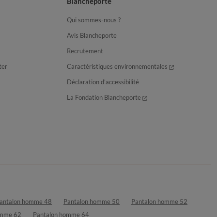
Blancheporte
Qui sommes-nous ?
Avis Blancheporte
Recrutement
ter
Caractéristiques environnementales
Déclaration d’accessibilité
La Fondation Blancheporte
antalon homme 48
Pantalon homme 50
Pantalon homme 52
omme 62
Pantalon homme 64