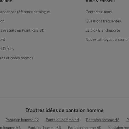
mande
Aide & conseils
nder par référence catalogue
Contactez-nous
son
Questions fréquentes
s gratuits en Point Relais®
Le blog Blancheporte
ent
Nos e-catalogues à consul
4 Etoiles
fres et codes promos
D’autres idées de pantalon homme
Pantalon homme 42
Pantalon homme 44
Pantalon homme 46
P
on homme 56
Pantalon homme 58
Pantalon homme 60
Pantalon h