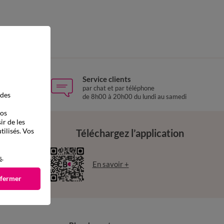
Service clients
 Relay
par chat et par téléphone
 des
de 8h00 à 20h00 du lundi au samedi
vos
ir de les
tilisés. Vos
Téléchargez l’application
s
.
En savoir +
 fermer