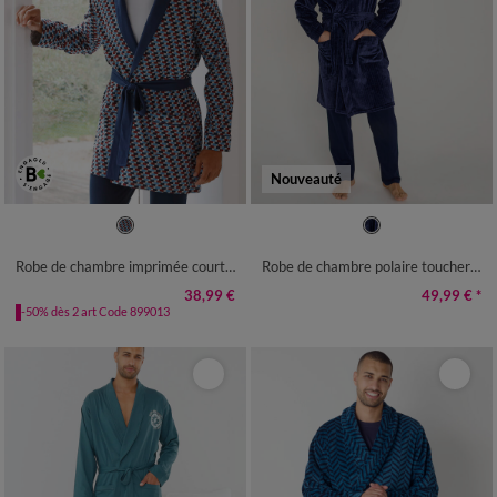
Nouveauté
S
M
L
XL
XXL
3XL
4XL
S
M
L
XL
XXL
3XL
4XL
5XL
Robe de chambre imprimée courte imprimé graphique
Robe de chambre polaire toucher peluche texturée
38,99 €
49,99 €
*
-50% dès 2 art Code 899013