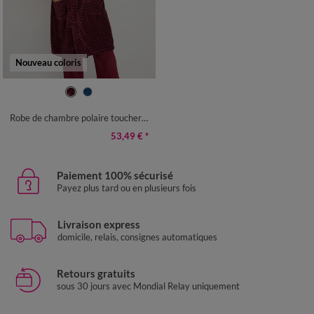
Nouveau coloris
S
M
L
XL
XXL
3XL
4XL
Robe de chambre polaire toucher peluche imprimé chevrons
53,49 €
*
Paiement 100% sécurisé
Payez plus tard ou en plusieurs fois
Livraison express
domicile, relais, consignes automatiques
Retours gratuits
sous 30 jours avec Mondial Relay uniquement