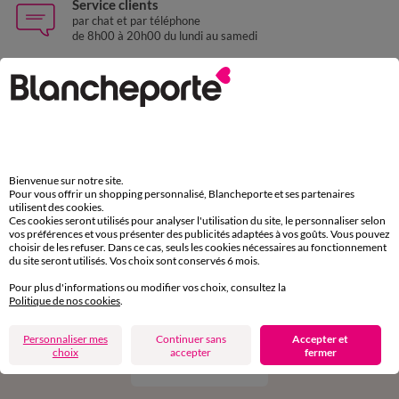
Service clients
par chat et par téléphone
de 8h00 à 20h00 du lundi au samedi
11€ Offerts
en vous inscrivant à la newsletter
dès 20€ d’achat
conditions dans votre email de confirmation
Bienvenue sur notre site.
Pour vous offrir un shopping personnalisé, Blancheporte et ses partenaires
utilisent des cookies.
Ok
Ces cookies seront utilisés pour analyser l'utilisation du site, le personnaliser selon
vos préférences et vous présenter des publicités adaptées à vos goûts. Vous pouvez
choisir de les refuser. Dans ce cas, seuls les cookies nécessaires au fonctionnement
du site seront utilisés. Vos choix sont conservés 6 mois.
Pour plus d'informations ou modifier vos choix, consultez la
Politique de nos cookies
.
Téléchargez l’application
Personnaliser mes
Continuer sans
Accepter et
choix
accepter
fermer