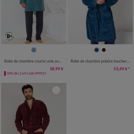
S
M
L
XL
XXL
3XL
4XL
S
M
L
XL
XXL
3XL
4XL
Robe de chambre courte unie avec motif
Robe de chambre polaire toucher peluche imprimé chevrons
38,99 €
53,49 €
*
-50% dès 2 art Code 899013