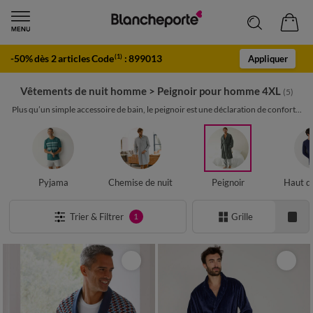
-50% dès 2 articles Code
:
899013
(1)
Appliquer
Vêtements de nuit homme
>
Peignoir pour homme 4XL
(5)
Plus qu’un simple accessoire de bain, le peignoir est une déclaration de confort...
Pyjama
Chemise de nuit
Peignoir
Haut d
Trier & Filtrer
Grille
1