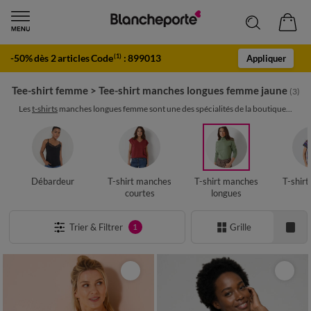
-50% dès 2 articles Code
:
899013
(1)
Appliquer
Tee-shirt femme
>
Tee-shirt manches longues femme jaune
(3)
Les
t-shirts
manches longues femme sont une des spécialités de la boutique...
Débardeur
T-shirt manches
T-shirt manches
T-shir
courtes
longues
Trier & Filtrer
Grille
1