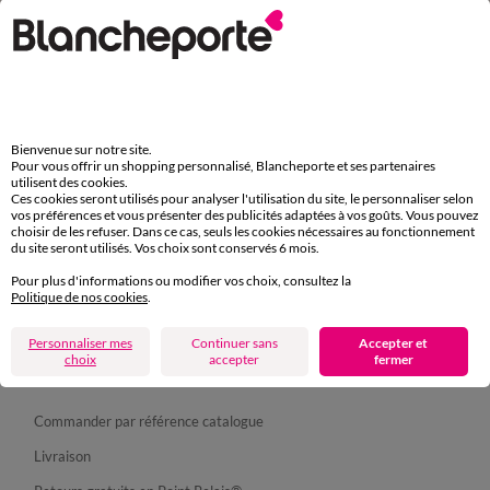
Depuis votre iPhone
Bienvenue sur notre site.
Pour vous offrir un shopping personnalisé, Blancheporte et ses partenaires
utilisent des cookies.
Ces cookies seront utilisés pour analyser l'utilisation du site, le personnaliser selon
vos préférences et vous présenter des publicités adaptées à vos goûts. Vous pouvez
choisir de les refuser. Dans ce cas, seuls les cookies nécessaires au fonctionnement
Suivez-nous
du site seront utilisés. Vos choix sont conservés 6 mois.
Pour plus d'informations ou modifier vos choix, consultez la
Politique de nos cookies
.
Personnaliser mes
Continuer sans
Accepter et
choix
accepter
fermer
Commande
Commander par référence catalogue
Livraison