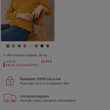
34/36
38/40
42/44
46/48
50
52
54
T-shirt manches longues, jersey en coton
15,99 €
à partir de
-50% dès 2 art Code 899013
Paiement 100% sécurisé
Payez plus tard ou en plusieurs fois
Livraison express
domicile, relais, consignes automatiques