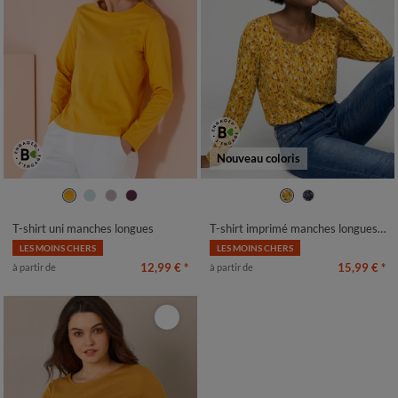
Nouveau coloris
34/36
38/40
42/44
46/48
34/36
38/40
42/44
46/48
50
52
54
50
52
54
T-shirt uni manches longues
T-shirt imprimé manches longues en coton biologique(**)
LES MOINS CHERS
LES MOINS CHERS
12,99 €
*
15,99 €
*
à partir de
à partir de