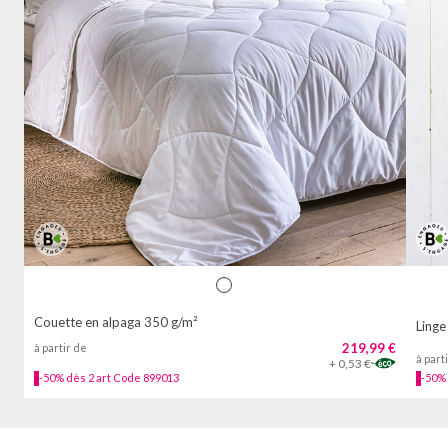
Couette en alpaga 350 g/m²
219,99 €
à partir de
9 €
à part
+ 0,53 €
-50% dès 2 art Code 899013
-50% 