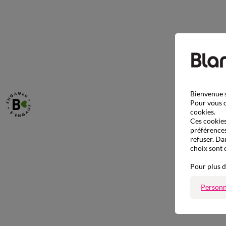
Bienvenue s
Pour vous o
cookies.
Ces cookies 
préférences
refuser. Da
choix sont 
Pour plus d
Personn