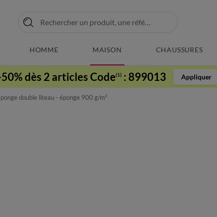
HOMME
MAISON
CHAUSSURES
-50% dès 2 articles Code
:
899013
(1)
Appliquer
éponge double liteau - éponge 900 g/m²