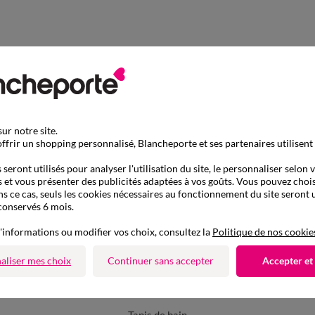
ur notre site.
ffrir un shopping personnalisé, Blancheporte et ses partenaires utilisent
seront utilisés pour analyser l'utilisation du site, le personnaliser selon 
 et vous présenter des publicités adaptées à vos goûts. Vous pouvez chois
ns ce cas, seuls les cookies nécessaires au fonctionnement du site seront u
conservés 6 mois.
'informations ou modifier vos choix, consultez la
Politique de nos cookie
aliser mes choix
Continuer sans accepter
Accepter et
D'autres idées de Tapis de bain