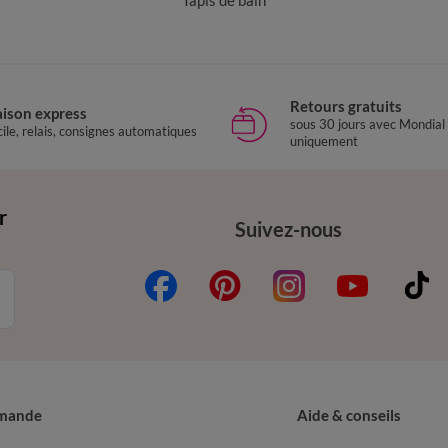
Tapis de bain
Retours gratuits
aison express
sous 30 jours avec Mondial
ile, relais, consignes automatiques
uniquement
r
Suivez-nous
mande
Aide & conseils