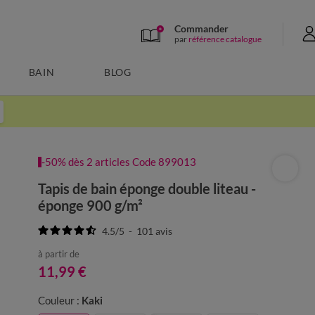
Commander
par
référence catalogue
BAIN
BLOG
-50% dès 2 articles Code 899013
Tapis de bain éponge double liteau -
éponge 900 g/m²
4.5
/
5
-
101
avis
à partir de
11,99 €
Couleur :
Kaki