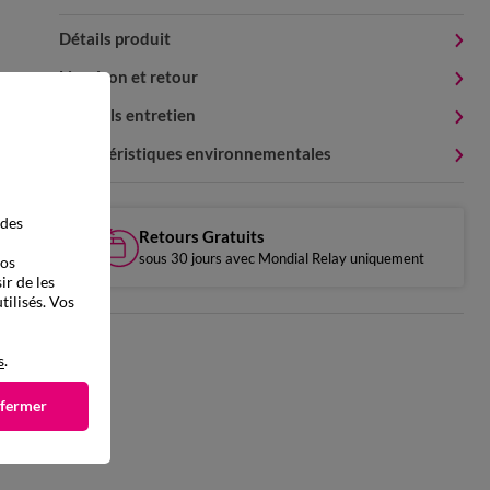
Détails produit
Livraison et retour
Conseils entretien
Caractéristiques environnementales
 des
Retours Gratuits
sous 30 jours avec Mondial Relay uniquement
vos
ir de les
tilisés. Vos
s
.
 fermer