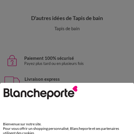
D'autres idées de Tapis de bain
Tapis de bain
Paiement 100% sécurisé
Payez plus tard ou en plusieurs fois
Livraison express
domicile, relais, consignes automatiques
Retours gratuits
sous 30 jours avec Mondial Relay uniquement
Service clients
Bienvenue sur notre site.
par chat et par téléphone
Pour vous offrir un shopping personnalisé, Blancheporte et ses partenaires
de 8h00 à 20h00 du lundi au samedi
utilisent des cookies.