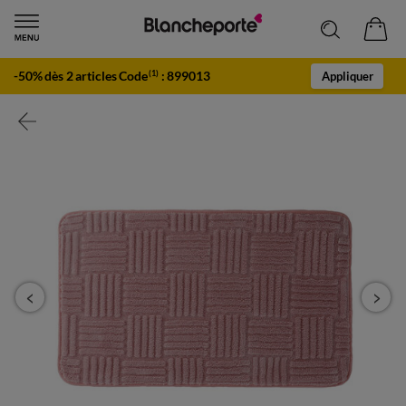
-50% dès 2 articles Code
:
899013
(1)
Appliquer