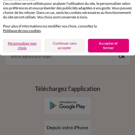
Ces cookies seront utilisés pour analyser l'utilisation du site, le personnaliser selon
vos préférences et vous présenter des publicités adaptées à vos goûts. Vous pouvez
choisir de les refuser. Dans ce cas, seuls les cookies nécessaires au fonctionnement
11€ Offerts
du site seront utilisés. Vos choix sont conservés 6 mois.
en vous inscrivant à la newsletter
Pour plus d'informations ou modifier vos choix, consultez la
Politique de nos cookies
.
dès 20€ d’achat
conditions dans votre email de confirmation
Personnaliser mes
Continuer sans
Accepter et
choix
accepter
fermer
Ok
Téléchargez l’application
Depuis votre iPhone