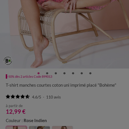
-50% dès 2 articles Code 899013
T-shirt manches courtes coton uni imprimé placé "Bohème"
4.6
/
5
-
110
avis
à partir de
12,99 €
Couleur :
Rose Indien