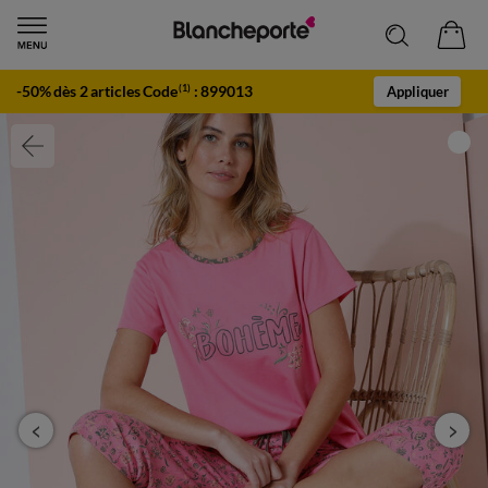
-50% dès 2 articles Code
:
899013
(1)
Appliquer