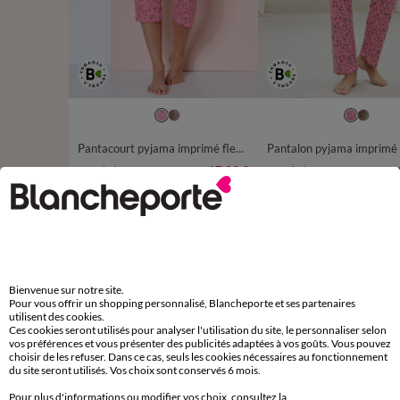
34/36
38/40
42/44
46/48
34/36
38/40
42/44
50
52
54
50
52
54
Pantacourt pyjama imprimé fleuri "Bohème"
17,99 €
à partir de
à partir de
-50% dès 2 art Code 899013
-50% dès 2 art Code 899013
D'autres idées d'Haut de pyjama
Bienvenue sur notre site.
Pyjama, pyjacourt et pyjashort
Haut de pyjama
Pour vous offrir un shopping personnalisé, Blancheporte et ses partenaires
utilisent des cookies.
Mix and Match pyjama
Ces cookies seront utilisés pour analyser l'utilisation du site, le personnaliser selon
vos préférences et vous présenter des publicités adaptées à vos goûts. Vous pouvez
choisir de les refuser. Dans ce cas, seuls les cookies nécessaires au fonctionnement
du site seront utilisés. Vos choix sont conservés 6 mois.
Pour plus d'informations ou modifier vos choix, consultez la