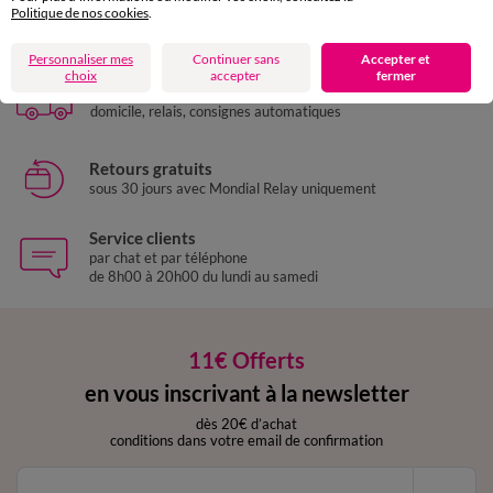
Politique de nos cookies
.
Paiement 100% sécurisé
Payez plus tard ou en plusieurs fois
Personnaliser mes
Continuer sans
Accepter et
choix
accepter
fermer
Livraison express
domicile, relais, consignes automatiques
Retours gratuits
sous 30 jours avec Mondial Relay uniquement
Service clients
par chat et par téléphone
de 8h00 à 20h00 du lundi au samedi
11€ Offerts
en vous inscrivant à la newsletter
dès 20€ d’achat
conditions dans votre email de confirmation