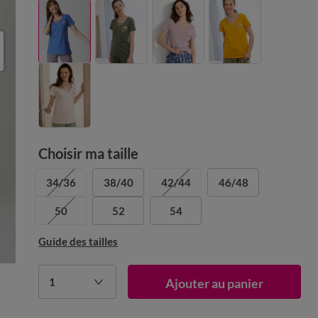
Choisir ma taille
34/36
38/40
42/44
46/48
50
52
54
Guide des tailles
1
Ajouter au panier