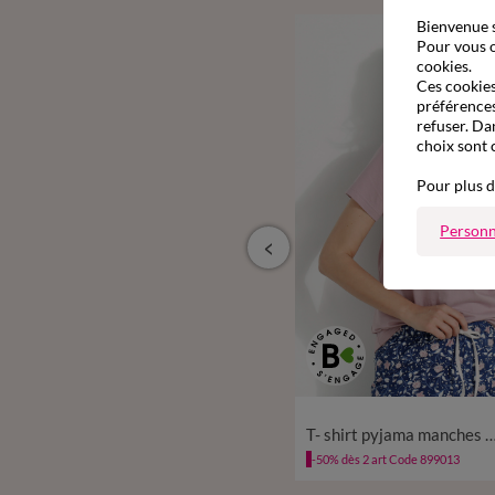
Bienvenue s
Pour vous o
cookies.
Ces cookies 
préférences
refuser. Da
choix sont 
Pour plus d
Personn
à partir de
34/36
38/40
42/44
46/48
50
52
34/36
38/40
42/44
46
14,99 €
T-shirt pyjama manches longues motif floral imprimé
T- shirt pyjama manches courtes motif flo
54
54
-50% dès 2 art Code 899013
-50% dès 2 art Code 899013