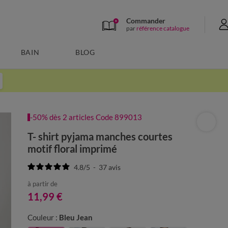
Commander
par
référence catalogue
BAIN
BLOG
-50% dès 2 articles Code 899013
T- shirt pyjama manches courtes
motif floral imprimé
4.8
/
5
-
37
avis
à partir de
11,99 €
Couleur :
Bleu Jean