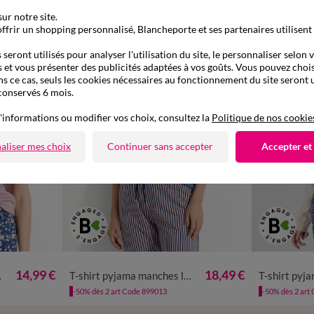
ur notre site.
ffrir un shopping personnalisé, Blancheporte et ses partenaires utilisent
seront utilisés pour analyser l'utilisation du site, le personnaliser selon 
 et vous présenter des publicités adaptées à vos goûts. Vous pouvez chois
ns ce cas, seuls les cookies nécessaires au fonctionnement du site seront u
conservés 6 mois.
'informations ou modifier vos choix, consultez la
Politique de nos cookie
aliser mes choix
Continuer sans accepter
Accepter et
/48
50
52
34/36
38/40
42/44
46/48
50
52
34/36
38
14,99 €
18,49 €
ral imprimé
T-shirt pyjama manches longues motif floral imprimé
54
-50% dès 2 art Code 899013
-50% dès 2 art