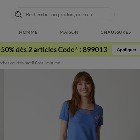
HOMME
MAISON
CHAUSSURES
-50% dès 2 articles Code
:
899013
(1)
Appliquer
ches courtes motif floral imprimé