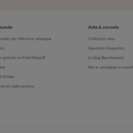
mande
Aide & conseils
nder par référence catalogue
Contactez-nous
son
Questions fréquentes
s gratuits en Point Relais®
Le blog Blancheporte
ent
Nos e-catalogues à consul
4 Etoiles
fres et codes promos