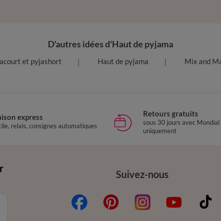
D'autres idées d'Haut de pyjama
acourt et pyjashort
Haut de pyjama
Mix and M
Retours gratuits
aison express
sous 30 jours avec Mondial
ile, relais, consignes automatiques
uniquement
r
Suivez-nous