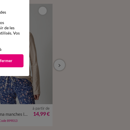
 des
vos
ir de les
tilisés. Vos
s
.
 fermer
à partir de
à partir de
/40
42/44
46/48
50
52
34/36
38/40
42/44
46/48
50
52
14,99 €
14,99 €
T-shirt pyjama manches longues motif floral imprimé
T-shirt pyjama manches longues motif floral imprimé
54
54
 Code 899013
-50% dès 2 art Code 899013