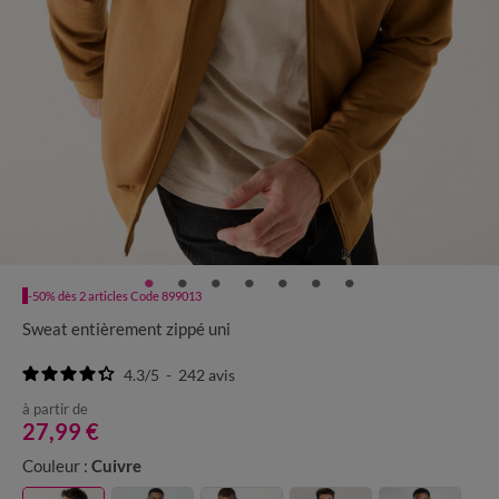
-50% dès 2 articles Code 899013
Sweat entièrement zippé uni
4.3
/
5
-
242
avis
à partir de
27,99 €
Couleur :
Cuivre