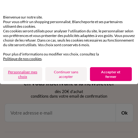
domicile, relais, consignes automatiques
Bienvenue sur notre site.
Retours gratuits
Pour vous offrir un shopping personnalisé, Blancheporte et ses partenaires
sous 30 jours avec Mondial Relay uniquement
utilisent des cookies.
Ces cookies seront utilisés pour analyser l'utilisation du site, le personnaliser selon
vos préférences et vous présenter des publicités adaptées à vos goûts. Vous pouvez
Service clients
choisir de les refuser. Dans ce cas, seuls les cookies nécessaires au fonctionnement
du site seront utilisés. Vos choix sont conservés 6 mois.
par chat et par téléphone
de 8h00 à 20h00 du lundi au samedi
Pour plus d'informations ou modifier vos choix, consultez la
Politique de nos cookies
.
Personnaliser mes
Continuer sans
Accepter et
11€ Offerts
choix
accepter
fermer
en vous inscrivant à la newsletter
dès 20€ d’achat
conditions dans votre email de confirmation
Ok