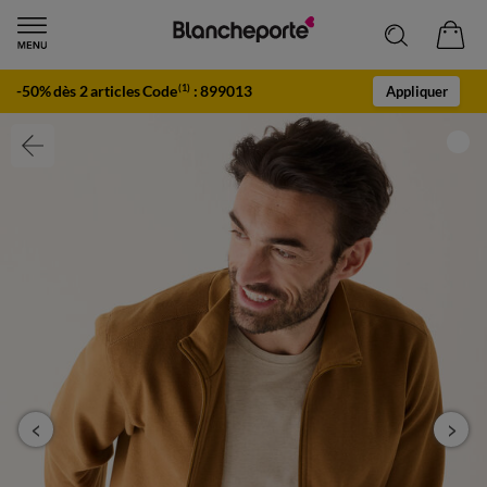
-50% dès 2 articles Code
:
899013
(1)
Appliquer