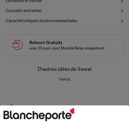
Livraison et retour
Conseils entretien
Caractéristiques environnementales
Retours Gratuits
sous 30 jours avec Mondial Relay uniquement
D'autres idées de Sweat
Sweat
Paiement 100% sécurisé
Payez plus tard ou en plusieurs fois
Livraison express