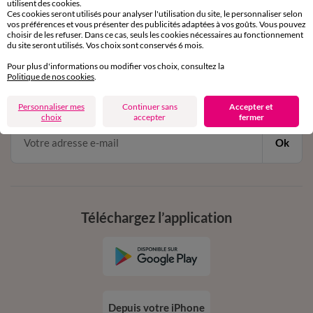
de 8h00 à 20h00 du lundi au samedi
utilisent des cookies.
Ces cookies seront utilisés pour analyser l'utilisation du site, le personnaliser selon
vos préférences et vous présenter des publicités adaptées à vos goûts. Vous pouvez
choisir de les refuser. Dans ce cas, seuls les cookies nécessaires au fonctionnement
du site seront utilisés. Vos choix sont conservés 6 mois.
11€ Offerts
Pour plus d'informations ou modifier vos choix, consultez la
en vous inscrivant à la newsletter
Politique de nos cookies
.
dès 20€ d’achat
conditions dans votre email de confirmation
Personnaliser mes
Continuer sans
Accepter et
choix
accepter
fermer
Ok
Téléchargez l’application
Depuis votre iPhone