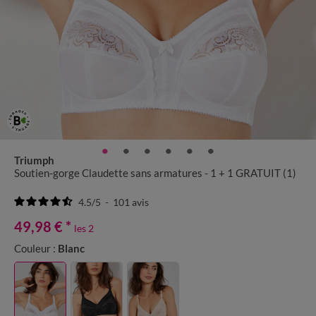
Triumph
Soutien-gorge Claudette sans armatures - 1 + 1 GRATUIT (1)
4.5
/
5
-
101
avis
49,98 €
*
les 2
Couleur :
Blanc