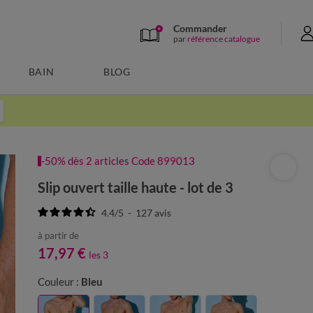
Commander
par
référence catalogue
BAIN
BLOG
-50% dès 2 articles Code 899013
Slip ouvert taille haute - lot de 3
4.4
/
5
-
127
avis
à partir de
17,97 €
les 3
Couleur :
Bleu