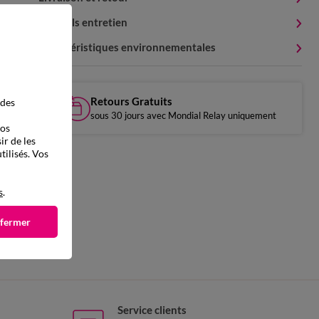
Conseils entretien
Caractéristiques environnementales
Retours Gratuits
 des
sous 30 jours avec Mondial Relay uniquement
vos
ir de les
tilisés. Vos
s
.
 fermer
Service clients