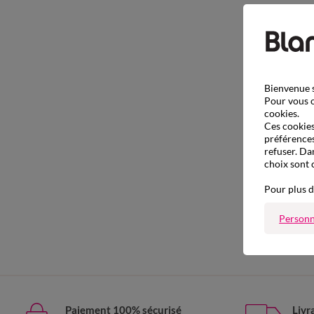
Bienvenue s
Pour vous o
cookies.
Ces cookies 
préférences
refuser. Da
choix sont 
Pour plus d
Personn
Paiement 100% sécurisé
Livr