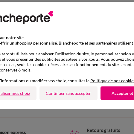
ur notre site.
ffrir un shopping personnalisé, Blancheporte et ses partenaires utilisent
seront utilisés pour analyser l'utilisation du site, le personnaliser selon 
 et vous présenter des publicités adaptées à vos goûts. Vous pouvez chois
ns ce cas, seuls les cookies nécessaires au fonctionnement du site seront u
conservés 6 mois.
'informations ou modifier vos choix, consultez la
Politique de nos cookie
D'autres idées de Slip taille haute
aliser mes choix
Continuer sans accepter
Accepter et
Slip taille haute
Retours gratuits
aison express