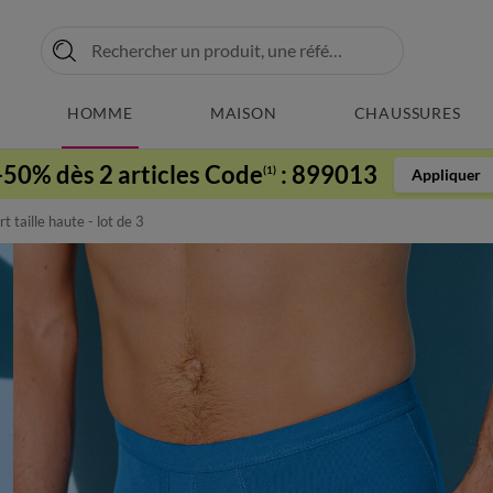
HOMME
MAISON
CHAUSSURES
-50% dès 2 articles Code
:
899013
(1)
Appliquer
t taille haute - lot de 3