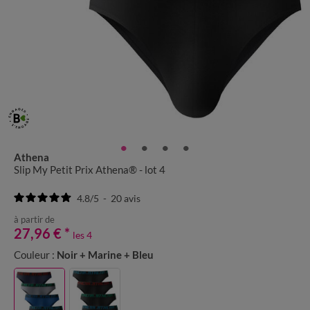
Athena
Slip My Petit Prix Athena® - lot 4
4.8
/
5
-
20
avis
à partir de
27,96 €
*
les 4
Couleur :
Noir + Marine + Bleu