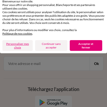
Bienvenue sur notre site.
Pour vous offrir un shopping personnalisé, Blancheporte et ses partenaires
Service clients
utilisent des cookies.
par chat et par téléphone
Ces cookies seront utilisés pour analyser l'utilisation du site, le personnaliser selon
de 8h00 à 20h00 du lundi au samedi
vos préférences et vous présenter des publicités adaptées à vos goûts. Vous pouvez
choisir de les refuser. Dans ce cas, seuls les cookies nécessaires au fonctionnement
du site seront utilisés. Vos choix sont conservés 6 mois.
Pour plus d'informations ou modifier vos choix, consultez la
11€ Offerts
Politique de nos cookies
.
en vous inscrivant à la newsletter
Personnaliser mes
Continuer sans
Accepter et
dès 20€ d’achat
choix
accepter
fermer
conditions dans votre email de confirmation
Ok
Téléchargez l’application