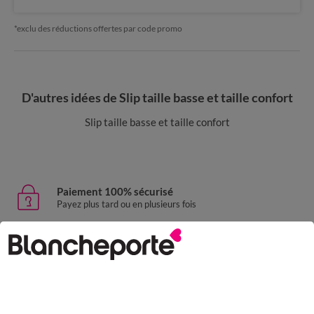
*exclu des réductions offertes par code promo
D'autres idées de Slip taille basse et taille confort
Slip taille basse et taille confort
Paiement 100% sécurisé
Payez plus tard ou en plusieurs fois
Livraison express
domicile, relais, consignes automatiques
Retours gratuits
sous 30 jours avec Mondial Relay uniquement