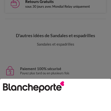
Retours Gratuits
sous 30 jours avec Mondial Relay uniquement
D'autres idées de Sandales et espadrilles
Sandales et espadrilles
Paiement 100% sécurisé
Payez plus tard ou en plusieurs fois
Livraison express
domicile, relais, consignes automatiques
Retours gratuits
sous 30 jours avec Mondial Relay uniquement