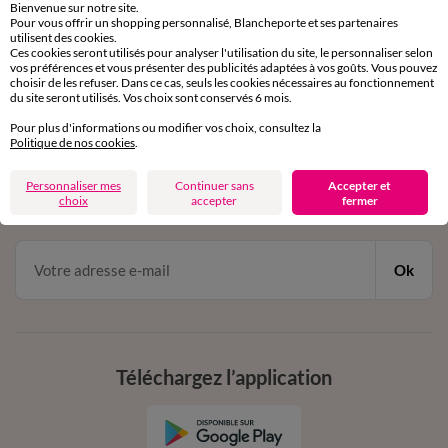
Bienvenue sur notre site.
Pour vous offrir un shopping personnalisé, Blancheporte et ses partenaires
Service clients
utilisent des cookies.
par chat et par téléphone
Ces cookies seront utilisés pour analyser l'utilisation du site, le personnaliser selon
de 8h00 à 20h00 du lundi au samedi
vos préférences et vous présenter des publicités adaptées à vos goûts. Vous pouvez
choisir de les refuser. Dans ce cas, seuls les cookies nécessaires au fonctionnement
du site seront utilisés. Vos choix sont conservés 6 mois.
Pour plus d'informations ou modifier vos choix, consultez la
11€ Offerts
Politique de nos cookies
.
en vous inscrivant à la newsletter
Personnaliser mes
Continuer sans
Accepter et
choix
accepter
fermer
dès 20€ d’achat
conditions dans votre email de confirmation
Ok
Téléchargez l’application