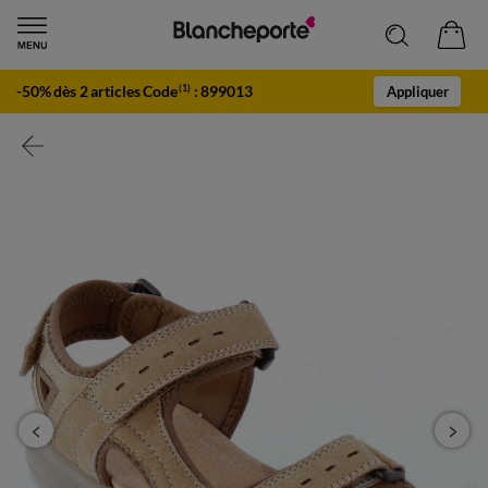
-50% dès 2 articles Code
:
899013
(1)
Appliquer