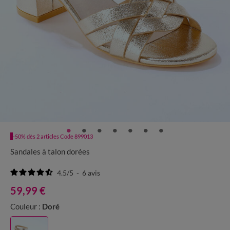
-50% dès 2 articles Code 899013
Sandales à talon dorées
4.5
/
5
-
6
avis
59,99 €
Couleur :
Doré