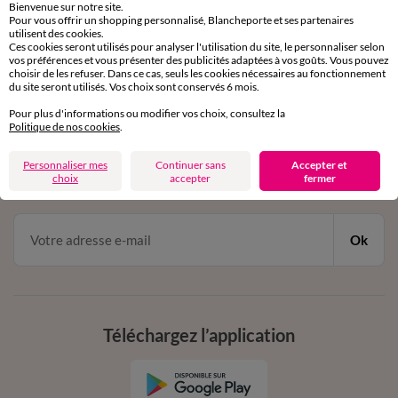
Bienvenue sur notre site.
Pour vous offrir un shopping personnalisé, Blancheporte et ses partenaires
Service clients
utilisent des cookies.
par chat et par téléphone
Ces cookies seront utilisés pour analyser l'utilisation du site, le personnaliser selon
de 8h00 à 20h00 du lundi au samedi
vos préférences et vous présenter des publicités adaptées à vos goûts. Vous pouvez
choisir de les refuser. Dans ce cas, seuls les cookies nécessaires au fonctionnement
du site seront utilisés. Vos choix sont conservés 6 mois.
Pour plus d'informations ou modifier vos choix, consultez la
11€ Offerts
Politique de nos cookies
.
en vous inscrivant à la newsletter
Personnaliser mes
Continuer sans
Accepter et
choix
accepter
fermer
dès 20€ d’achat
conditions dans votre email de confirmation
Ok
Téléchargez l’application