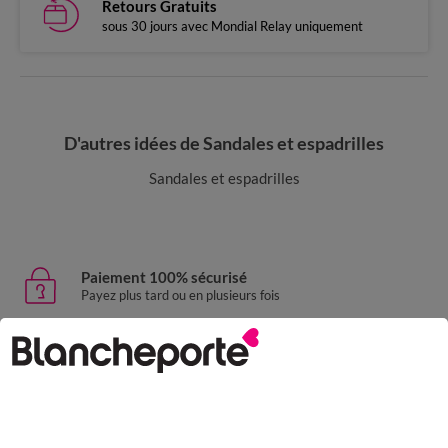
Retours Gratuits
sous 30 jours avec Mondial Relay uniquement
D'autres idées de Sandales et espadrilles
Sandales et espadrilles
Paiement 100% sécurisé
Payez plus tard ou en plusieurs fois
Livraison express
domicile, relais, consignes automatiques
Retours gratuits
sous 30 jours avec Mondial Relay uniquement