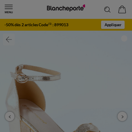
-50% dès 2 articles Code
:
899013
(1)
Appliquer