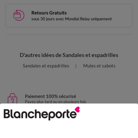
Retours Gratuits
sous 30 jours avec Mondial Relay uniquement
D'autres idées de Sandales et espadrilles
Sandales et espadrilles
Mules et sabots
Paiement 100% sécurisé
Payez plus tard ou en plusieurs fois
Livraison express
domicile, relais, consignes automatiques