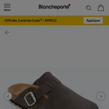
-50% dès 2 articles Code
:
899013
(1)
Appliquer