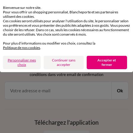
Retours gratuits
sous 30 jours avec Mondial Relay uniquement
Bienvenue sur notre site.
Pour vous offrir un shopping personnalisé, Blancheporte et ses partenaires
utilisent des cookies.
Service clients
Ces cookies seront utilisés pour analyser l'utilisation du site, le personnaliser selon
par chat et par téléphone
vos préférences et vous présenter des publicités adaptées à vos goûts. Vous pouvez
choisir de les refuser. Dans ce cas, seuls les cookies nécessaires au fonctionnement
de 8h00 à 20h00 du lundi au samedi
du site seront utilisés. Vos choix sont conservés 6 mois.
Pour plus d'informations ou modifier vos choix, consultez la
Politique de nos cookies
.
11€ Offerts
Personnaliser mes
Continuer sans
Accepter et
en vous inscrivant à la newsletter
choix
accepter
fermer
dès 20€ d’achat
conditions dans votre email de confirmation
Ok
Téléchargez l’application