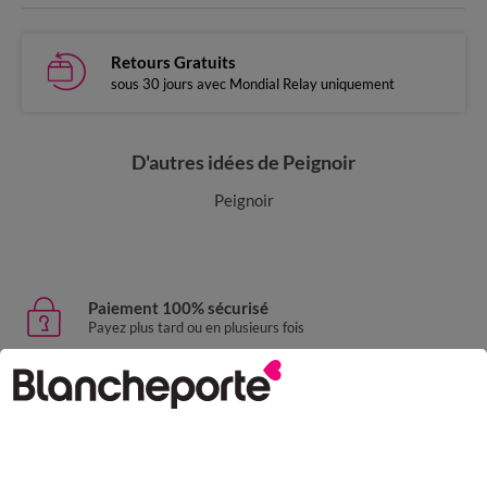
Retours Gratuits
sous 30 jours avec Mondial Relay uniquement
D'autres idées de Peignoir
Peignoir
Paiement 100% sécurisé
Payez plus tard ou en plusieurs fois
Livraison express
domicile, relais, consignes automatiques
Retours gratuits
sous 30 jours avec Mondial Relay uniquement