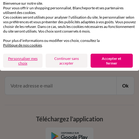
Bienvenue sur notre site.
Pour vous offrir un shopping personnalisé, Blancheporte et ses partenaires
Service clients
utilisent des cookies.
Ces cookies seront utilisés pour analyser l'utilisation du site, le personnaliser selon
par chat et par téléphone
vos préférences et vous présenter des publicités adaptées à vos goûts. Vous pouvez
de 8h00 à 20h00 du lundi au samedi
choisir de les refuser. Dans ce cas, seuls les cookies nécessaires au fonctionnement
du site seront utilisés. Vos choix sont conservés 6 mois.
Pour plus d'informations ou modifier vos choix, consultez la
11€ Offerts
Politique de nos cookies
.
en vous inscrivant à la newsletter
Personnaliser mes
Continuer sans
Accepter et
choix
accepter
fermer
dès 20€ d’achat
conditions dans votre email de confirmation
Ok
Téléchargez l’application