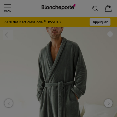
-50% dès 2 articles Code
:
899013
(1)
Appliquer