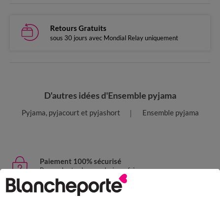
Retours Gratuits
sous 30 jours avec Mondial Relay uniquement
D'autres idées d'Ensemble pyjama
Pyjama, pyjacourt et pyjashort
Ensemble pyjama
Paiement 100% sécurisé
Payez plus tard ou en plusieurs fois
Livraison express
domicile, relais, consignes automatiques