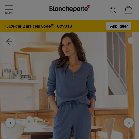
-50% dès 2 articles Code
:
899013
(1)
Appliquer