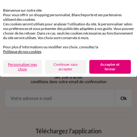
Retours gratuits
Bienvenue sur notre site.
sous 30 jours avec Mondial Relay uniquement
Pour vous offrir un shopping personnalisé, Blancheporte et ses partenaires
utilisent des cookies.
Ces cookies seront utilisés pour analyser l'utilisation du site, le personnaliser selon
Service clients
vos préférences et vous présenter des publicités adaptées à vos goûts. Vous pouvez
par chat et par téléphone
choisir de les refuser. Dans ce cas, seuls les cookies nécessaires au fonctionnement
de 8h00 à 20h00 du lundi au samedi
du site seront utilisés. Vos choix sont conservés 6 mois.
Pour plus d'informations ou modifier vos choix, consultez la
Politique de nos cookies
.
11€ Offerts
Personnaliser mes
Continuer sans
Accepter et
en vous inscrivant à la newsletter
choix
accepter
fermer
dès 20€ d’achat
conditions dans votre email de confirmation
Ok
Téléchargez l’application