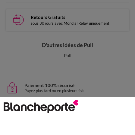
Retours Gratuits
sous 30 jours avec Mondial Relay uniquement
D'autres idées de Pull
Pull
Paiement 100% sécurisé
Payez plus tard ou en plusieurs fois
Livraison express
domicile, relais, consignes automatiques
Retours gratuits
sous 30 jours avec Mondial Relay uniquement