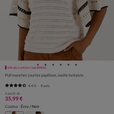
-50% dès 2 articles Code 899013
Pull manches courtes papillons, maille fantaisie
4.4
/
5
-
8
avis
à partir de
35,99 €
Couleur :
Écru / Noir