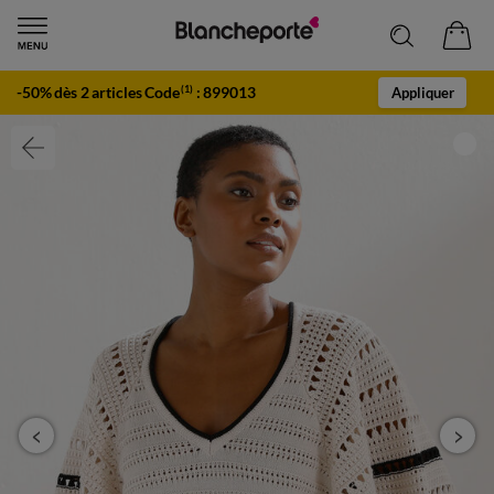
-50% dès 2 articles Code
:
899013
(1)
Appliquer