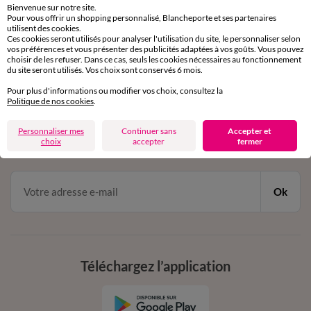
Bienvenue sur notre site.
Pour vous offrir un shopping personnalisé, Blancheporte et ses partenaires
Service clients
utilisent des cookies.
Ces cookies seront utilisés pour analyser l'utilisation du site, le personnaliser selon
par chat et par téléphone
vos préférences et vous présenter des publicités adaptées à vos goûts. Vous pouvez
de 8h00 à 20h00 du lundi au samedi
choisir de les refuser. Dans ce cas, seuls les cookies nécessaires au fonctionnement
du site seront utilisés. Vos choix sont conservés 6 mois.
Pour plus d'informations ou modifier vos choix, consultez la
11€ Offerts
Politique de nos cookies
.
en vous inscrivant à la newsletter
Personnaliser mes
Continuer sans
Accepter et
choix
accepter
fermer
dès 20€ d’achat
conditions dans votre email de confirmation
Ok
Téléchargez l’application