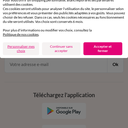
Pour vous offrir un shopping personnalisé, Blancheporte et ses partenaires
par chat et par téléphone
utilisent des cookies.
de 8h00 à 20h00 du lundi au samedi
Ces cookies seront utilisés pour analyser l'utilisation du site, le personnaliser selon
vos préférences et vous présenter des publicités adaptées à vos goûts. Vous pouvez
choisir de les refuser. Dans ce cas, seuls les cookies nécessaires au fonctionnement
du site seront utilisés. Vos choix sont conservés 6 mois.
11€ Offerts
Pour plus d'informations ou modifier vos choix, consultez la
Politique de nos cookies
.
en vous inscrivant à la newsletter
dès 20€ d’achat
Personnaliser mes
Continuer sans
Accepter et
conditions dans votre email de confirmation
choix
accepter
fermer
Ok
Téléchargez l’application