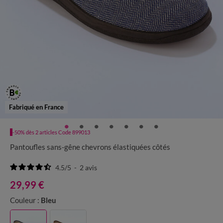
Fabriqué en France
-50% dès 2 articles Code 899013
Pantoufles sans-gêne chevrons élastiquées côtés
4.5
/
5
-
2
avis
29,99 €
Couleur :
Bleu