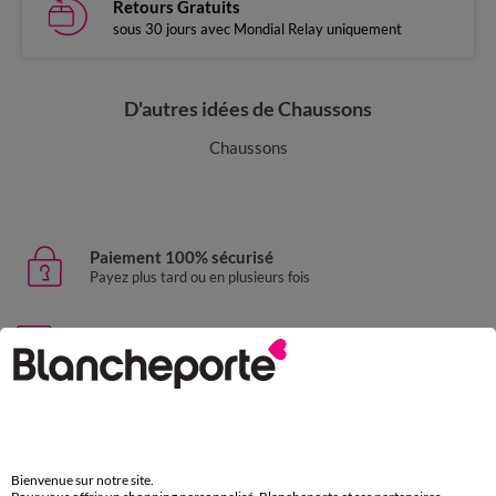
Retours Gratuits
sous 30 jours avec Mondial Relay uniquement
D'autres idées de Chaussons
Chaussons
Paiement 100% sécurisé
Payez plus tard ou en plusieurs fois
Livraison express
domicile, relais, consignes automatiques
Retours gratuits
sous 30 jours avec Mondial Relay uniquement
Bienvenue sur notre site.
Service clients