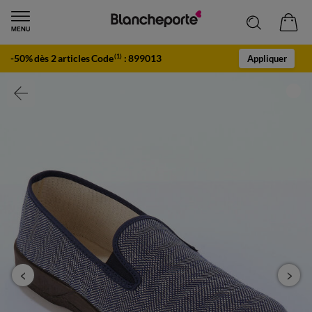
-50% dès 2 articles Code
:
899013
(1)
Appliquer