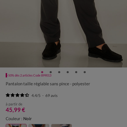
-50% dès 2 articles Code 899013
Pantalon taille réglable sans pince - polyester
4.4
/
5
-
69
avis
à partir de
45,99 €
Couleur :
Noir