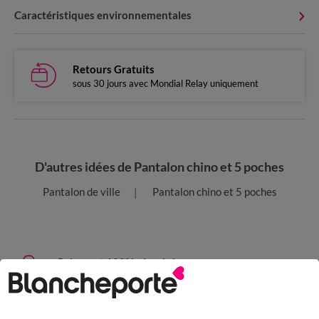
Caractéristiques environnementales
Retours Gratuits
sous 30 jours avec Mondial Relay uniquement
D'autres idées de Pantalon chino et 5 poches
Pantalon de ville
Pantalon chino et 5 poches
Paiement 100% sécurisé
Payez plus tard ou en plusieurs fois
Livraison express