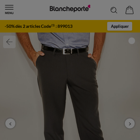
-50% dès 2 articles Code
:
899013
(1)
Appliquer