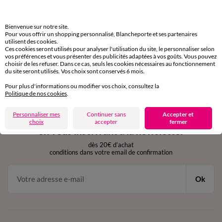
domicile, relais, consignes automatiques
Bienvenue sur notre site.
Retours gratuits
Pour vous offrir un shopping personnalisé, Blancheporte et ses partenaires
sous 30 jours avec Mondial Relay uniquement
utilisent des cookies.
Ces cookies seront utilisés pour analyser l'utilisation du site, le personnaliser selon
vos préférences et vous présenter des publicités adaptées à vos goûts. Vous pouvez
Service clients
choisir de les refuser. Dans ce cas, seuls les cookies nécessaires au fonctionnement
par chat et par téléphone
du site seront utilisés. Vos choix sont conservés 6 mois.
de 8h00 à 20h00 du lundi au samedi
Pour plus d'informations ou modifier vos choix, consultez la
Politique de nos cookies
.
11€ Offerts
Personnaliser mes
Continuer sans
Accepter et
choix
accepter
fermer
en vous inscrivant à la newsletter
dès 20€ d’achat
conditions dans votre email de confirmation
Ok