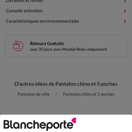
Livraison et retour
Conseils entretien
Caractéristiques environnementales
Retours Gratuits
sous 30 jours avec Mondial Relay uniquement
D'autres idées de Pantalon chino et 5 poches
Pantalon de ville
Pantalon chino et 5 poches
Paiement 100% sécurisé
Payez plus tard ou en plusieurs fois