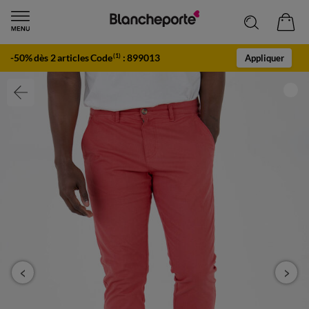
-50% dès 2 articles Code
:
899013
(1)
Appliquer