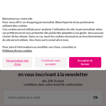
Livraison express
domicile, relais, consignes automatiques
Bienvenue sur notre site.
Pour vous offrir un shopping personnalisé, Blancheporte et ses partenaires
utilisent des cookies.
Retours gratuits
Ces cookies seront utilisés pour analyser l'utilisation du site, le personnaliser selon
sous 30 jours avec Mondial Relay uniquement
vos préférences et vous présenter des publicités adaptées à vos goûts. Vous pouvez
choisir de les refuser. Dans ce cas, seuls les cookies nécessaires au fonctionnement
du site seront utilisés. Vos choix sont conservés 6 mois.
Service clients
par chat et par téléphone
Pour plus d'informations ou modifier vos choix, consultez la
de 8h00 à 20h00 du lundi au samedi
Politique de nos cookies
.
Personnaliser mes
Continuer sans
Accepter et
choix
accepter
fermer
11€ Offerts
en vous inscrivant à la newsletter
dès 20€ d’achat
conditions dans votre email de confirmation
Ok