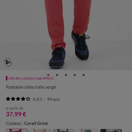
-50% dès 2 articles Code 899013
Pantalon chino toile sergé
4.3
/
5
-
99
avis
à partir de
37,99 €
Couleur :
Corail Grisé