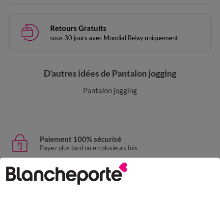
Retours Gratuits
sous 30 jours avec Mondial Relay uniquement
D'autres idées de Pantalon jogging
Pantalon jogging
Paiement 100% sécurisé
Payez plus tard ou en plusieurs fois
Livraison express
domicile, relais, consignes automatiques
Retours gratuits
sous 30 jours avec Mondial Relay uniquement