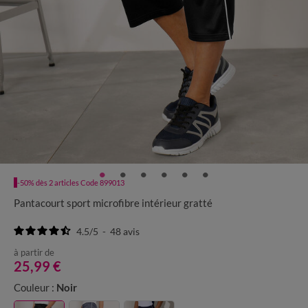
-50% dès 2 articles Code 899013
Pantacourt sport microfibre intérieur gratté
4.5
/
5
-
48
avis
à partir de
25,99 €
Couleur :
Noir