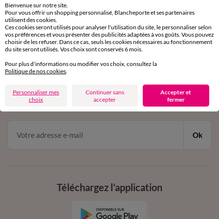
Bienvenue sur notre site.
Pour vous offrir un shopping personnalisé, Blancheporte et ses partenaires
Service clients
utilisent des cookies.
Ces cookies seront utilisés pour analyser l'utilisation du site, le personnaliser selon
par chat et par téléphone
vos préférences et vous présenter des publicités adaptées à vos goûts. Vous pouvez
de 8h00 à 20h00 du lundi au samedi
choisir de les refuser. Dans ce cas, seuls les cookies nécessaires au fonctionnement
du site seront utilisés. Vos choix sont conservés 6 mois.
Pour plus d'informations ou modifier vos choix, consultez la
11€ Offerts
Politique de nos cookies
.
en vous inscrivant à la newsletter
Personnaliser mes
Continuer sans
Accepter et
choix
accepter
fermer
dès 20€ d’achat
conditions dans votre email de confirmation
Ok
Téléchargez l’application