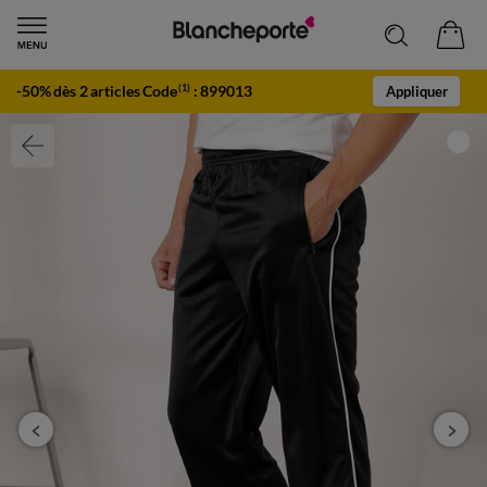
-50% dès 2 articles Code
:
899013
(1)
Appliquer