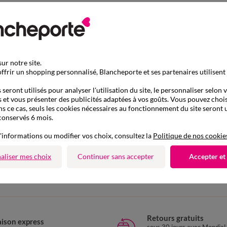
ur notre site.
ffrir un shopping personnalisé, Blancheporte et ses partenaires utilisent
seront utilisés pour analyser l'utilisation du site, le personnaliser selon 
 et vous présenter des publicités adaptées à vos goûts. Vous pouvez chois
ns ce cas, seuls les cookies nécessaires au fonctionnement du site seront u
conservés 6 mois.
'informations ou modifier vos choix, consultez la
Politique de nos cookie
D'autres idées de Jean droit
aliser mes choix
Continuer sans accepter
Accepter et
Jean droit
Retours gratuits
aison express