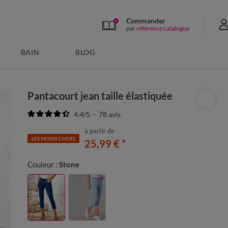
Commander
par
référence catalogue
BAIN
BLOG
Pantacourt jean taille élastiquée
4.4
/
5
-
78
avis
à partir de
LES MOINS CHERS
25,99 €
*
Couleur :
Stone