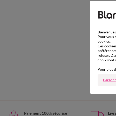
Bienvenue s
Pour vous o
cookies.
Ces cookies 
préférences
refuser. Da
choix sont 
Pour plus d
Personn
Paiement 100% sécurisé
Livr