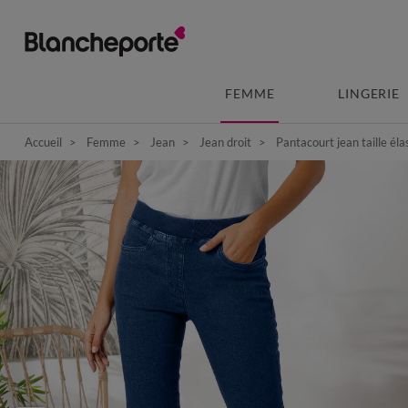
FEMME
LINGERIE
Accueil
Femme
Jean
Jean droit
Pantacourt jean taille éla