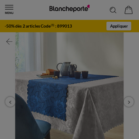
-50% dès 2 articles Code
:
899013
(1)
Appliquer