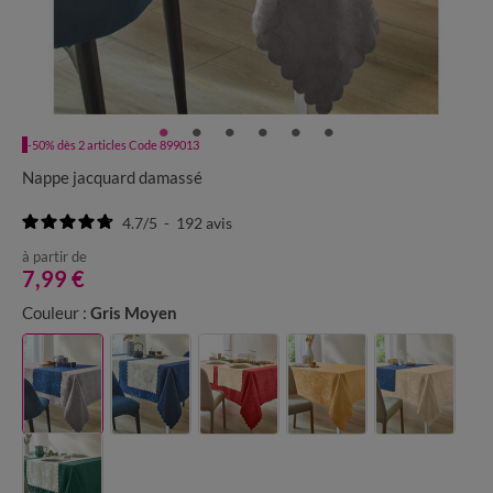
-50% dès 2 articles Code 899013
Nappe jacquard damassé
4.7
/
5
-
192
avis
à partir de
7,99 €
Couleur :
Gris Moyen