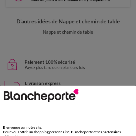
D'autres idées de Nappe et chemin de table
Nappe et chemin de table
Paiement 100% sécurisé
Payez plus tard ou en plusieurs fois
Livraison express
domicile, relais, consignes automatiques
Retours gratuits
sous 30 jours avec Mondial Relay uniquement
Service clients
Bienvenue sur notre site.
par chat et par téléphone
Pour vous offrir un shopping personnalisé, Blancheporte et ses partenaires
de 8h00 à 20h00 du lundi au samedi