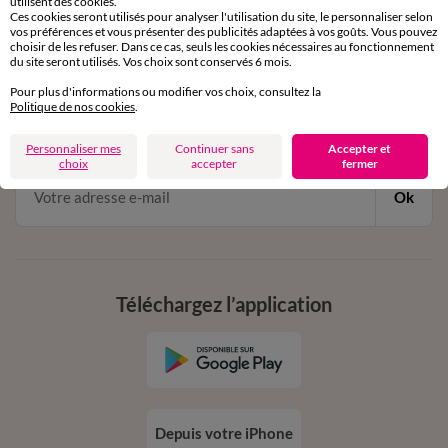
utilisent des cookies.
Ces cookies seront utilisés pour analyser l'utilisation du site, le personnaliser selon
vos préférences et vous présenter des publicités adaptées à vos goûts. Vous pouvez
choisir de les refuser. Dans ce cas, seuls les cookies nécessaires au fonctionnement
du site seront utilisés. Vos choix sont conservés 6 mois.
11€ Offerts
Pour plus d'informations ou modifier vos choix, consultez la
en vous inscrivant à la newsletter
Politique de nos cookies
.
dès 20€ d’achat
conditions dans votre email de confirmation
Personnaliser mes
Continuer sans
Accepter et
choix
accepter
fermer
Ok
Téléchargez l’application
Depuis votre iPhone