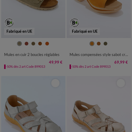
Fabriqué en UE
Fabriqué en UE
36
37
38
39
40
41
36
37
38
39
40
41
Mules en cuir 2 boucles réglables
Mules compensées style sabot croûte de cuir
49,99 €
69,99 €
-50% dès 2 art Code 899013
-50% dès 2 art Code 899013