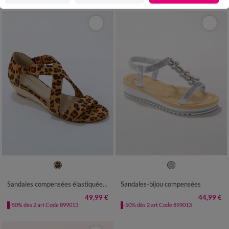
36
37
38
39
40
41
36
37
38
39
40
41
Sandales compensées élastiquées motif léopard
Sandales-bijou compensées
49,99 €
44,99 €
-50% dès 2 art Code 899013
-50% dès 2 art Code 899013