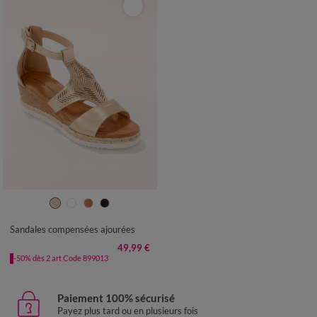
36
37
38
39
40
41
Sandales compensées ajourées
49,99 €
-50% dès 2 art Code 899013
Paiement 100% sécurisé
Payez plus tard ou en plusieurs fois