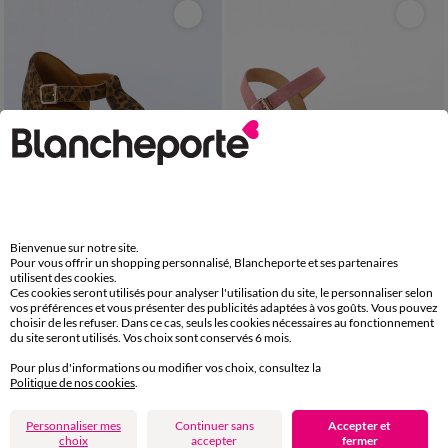
Bienvenue sur notre site.
Pour vous offrir un shopping personnalisé, Blancheporte et ses partenaires
utilisent des cookies.
Ces cookies seront utilisés pour analyser l'utilisation du site, le personnaliser selon
36
37
38
39
40
41
36
37
38
39
40
41
vos préférences et vous présenter des publicités adaptées à vos goûts. Vous pouvez
choisir de les refuser. Dans ce cas, seuls les cookies nécessaires au fonctionnement
Sandales en cuir à talon motif léopard
Sandales multibrides
du site seront utilisés. Vos choix sont conservés 6 mois.
79,99 €
44,99 €
Pour plus d'informations ou modifier vos choix, consultez la
-50% dès 2 art Code 899013
-50% dès 2 art Code 899013
Politique de nos cookies
.
-50% dès 2 articles Code
:
899013
(1)
Appliquer
Personnaliser mes
Continuer sans
Accepter et
choix
accepter
fermer