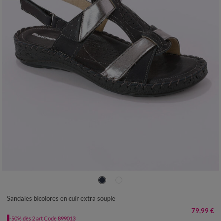
36
37
38
39
40
41
Sandales bicolores en cuir extra souple
79,99 €
-50% dès 2 art Code 899013