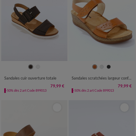
36
37
38
39
40
41
36
37
38
39
40
41
Sandales cuir ouverture totale
Sandales scratchées largeur confort en cuir
79,99 €
79,99 €
-50% dès 2 art Code 899013
-50% dès 2 art Code 899013