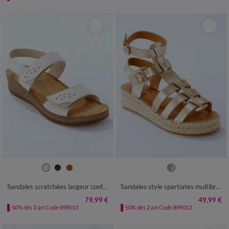
36
37
38
39
40
41
36
37
38
39
40
41
Sandales scratchées largeur confort en cuir
Sandales style spartiates multibrides
79,99 €
49,99 €
-50% dès 2 art Code 899013
-50% dès 2 art Code 899013