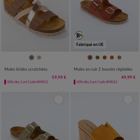
Fabriqué en UE
36
37
38
39
40
41
36
37
38
39
40
41
Mules brides scratchées
Mules en cuir 2 boucles réglables
59,99 €
49,99 €
-50% dès 2 art Code 899013
-50% dès 2 art Code 899013