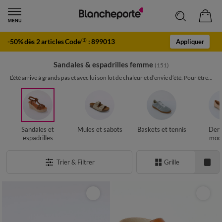
-50% dès 2 articles Code
:
899013
(1)
Appliquer
Sandales & espadrilles femme
(151)
L’été arrive à grands pas et avec lui son lot de chaleur et d’envie d’été. Pour être...
Sandales et
Mules et sabots
Baskets et tennis
Derb
espadrilles
moca
Trier & Filtrer
Grille