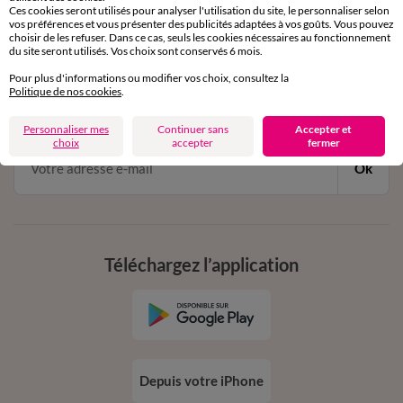
Ces cookies seront utilisés pour analyser l'utilisation du site, le personnaliser selon
vos préférences et vous présenter des publicités adaptées à vos goûts. Vous pouvez
choisir de les refuser. Dans ce cas, seuls les cookies nécessaires au fonctionnement
11€ Offerts
du site seront utilisés. Vos choix sont conservés 6 mois.
en vous inscrivant à la newsletter
Pour plus d'informations ou modifier vos choix, consultez la
Politique de nos cookies
.
dès 20€ d’achat
conditions dans votre email de confirmation
Personnaliser mes
Continuer sans
Accepter et
choix
accepter
fermer
Ok
Téléchargez l’application
Depuis votre iPhone