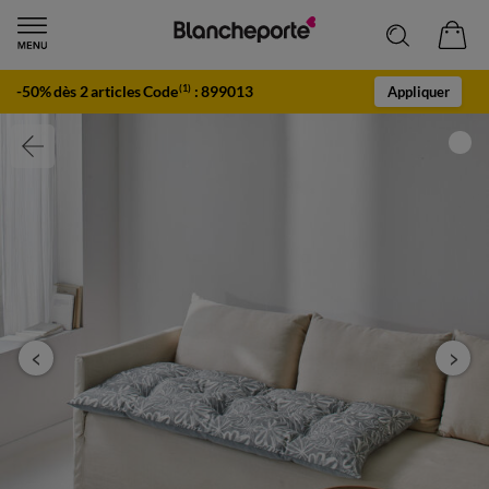
-50% dès 2 articles Code
:
899013
(1)
Appliquer