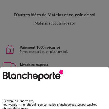
D'autres idées de Matelas et coussin de sol
Matelas et coussin de sol
Paiement 100% sécurisé
Payez plus tard ou en plusieurs fois
Livraison express
domicile, relais, consignes automatiques
Retours gratuits
sous 30 jours avec Mondial Relay uniquement
Service clients
Bienvenue sur notre site.
par chat et par téléphone
Pour vous offrir un shopping personnalisé, Blancheporte et ses partenaires
de 8h00 à 20h00 du lundi au samedi
utilisent des cookies.