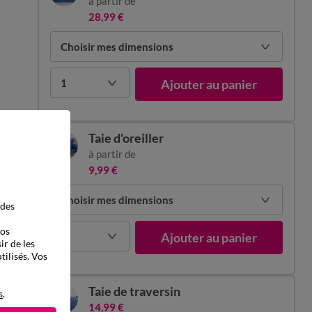
à partir de
28,99 €
Choisir mes dimensions
1
Ajouter au panier
Taie d'oreiller
à partir de
9,99 €
Choisir mes dimensions
 des
vos
1
Ajouter au panier
ir de les
tilisés. Vos
Taie de traversin
s
.
14,99 €