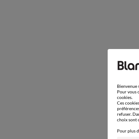
Bienvenue s
Pour vous o
cookies.
Ces cookies 
préférences
refuser. Da
choix sont 
Pour plus d