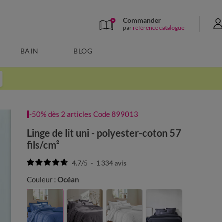
Commander
par
référence catalogue
BAIN
BLOG
-50% dès 2 articles Code 899013
Linge de lit uni - polyester-coton 57
fils/cm²
4.7
/
5
-
1 334
avis
Couleur :
Océan