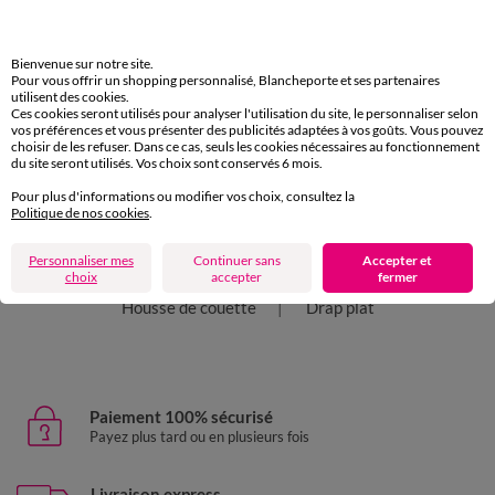
Caractéristiques environnementales
Bienvenue sur notre site.
Pour vous offrir un shopping personnalisé, Blancheporte et ses partenaires
Retours Gratuits
utilisent des cookies.
sous 30 jours avec Mondial Relay uniquement
Ces cookies seront utilisés pour analyser l'utilisation du site, le personnaliser selon
vos préférences et vous présenter des publicités adaptées à vos goûts. Vous pouvez
choisir de les refuser. Dans ce cas, seuls les cookies nécessaires au fonctionnement
du site seront utilisés. Vos choix sont conservés 6 mois.
Pour plus d'informations ou modifier vos choix, consultez la
Politique de nos cookies
.
D'autres idées de Linge de lit uni
Personnaliser mes
Continuer sans
Accepter et
Drap housse
Linge de lit uni
Taie d'oreiller
choix
accepter
fermer
Housse de couette
Drap plat
Paiement 100% sécurisé
Payez plus tard ou en plusieurs fois
Livraison express