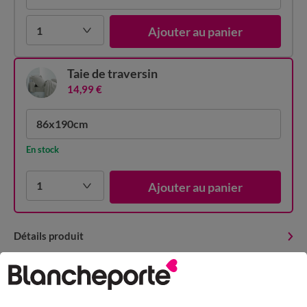
1
Ajouter au panier
Taie de traversin
14,99 €
86x190cm
En stock
1
Ajouter au panier
Détails produit
Livraison et retour
Conseils entretien