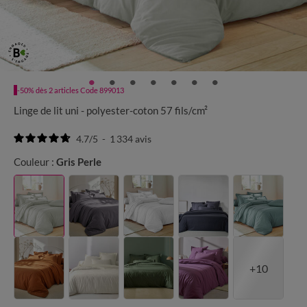
-50% dès 2 articles Code 899013
Linge de lit uni - polyester-coton 57 fils/cm²
4.7
/
5
-
1 334
avis
Couleur :
Gris Perle
+10