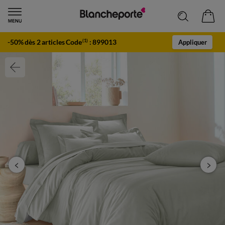
-50% dès 2 articles Code
:
899013
(1)
Appliquer