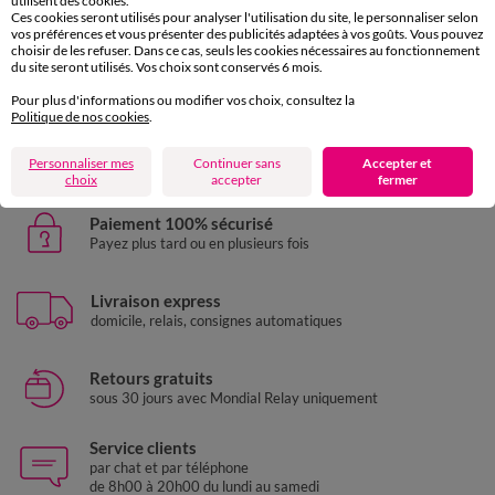
utilisent des cookies.
Ces cookies seront utilisés pour analyser l'utilisation du site, le personnaliser selon
vos préférences et vous présenter des publicités adaptées à vos goûts. Vous pouvez
D'autres idées de Linge de lit uni
choisir de les refuser. Dans ce cas, seuls les cookies nécessaires au fonctionnement
du site seront utilisés. Vos choix sont conservés 6 mois.
Linge de lit uni
Taie d'oreiller
Pour plus d'informations ou modifier vos choix, consultez la
Housse de couette
Drap plat
Drap housse
Politique de nos cookies
.
Personnaliser mes
Continuer sans
Accepter et
choix
accepter
fermer
Paiement 100% sécurisé
Payez plus tard ou en plusieurs fois
Livraison express
domicile, relais, consignes automatiques
Retours gratuits
sous 30 jours avec Mondial Relay uniquement
Service clients
par chat et par téléphone
de 8h00 à 20h00 du lundi au samedi