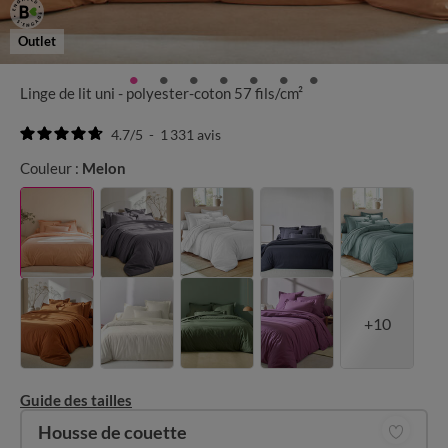
Outlet
Linge de lit uni - polyester-coton 57 fils/cm²
4.7
/
5
-
1 331
avis
Couleur :
Melon
+10
Guide des tailles
Housse de couette