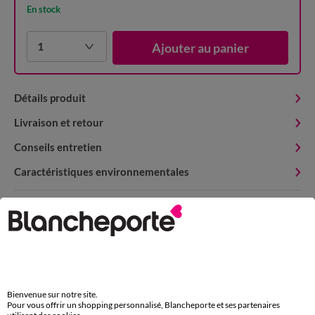
En stock
1
Ajouter au panier
Détails produit
Livraison et retour
Conseils entretien
Caractéristiques environnementales
Retours Gratuits
sous 30 jours avec Mondial Relay uniquement
*exclu des réductions offertes par code promo
Bienvenue sur notre site.
Pour vous offrir un shopping personnalisé, Blancheporte et ses partenaires