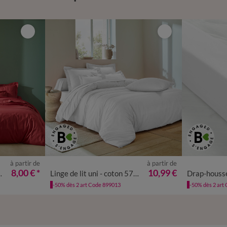
à partir de
à partir de
8,00 €
*
10,99 €
on 57 fils/cm²
Linge de lit uni - coton 57 fils/cm²
-50% dès 2 art Code 899013
-50% dès 2 art