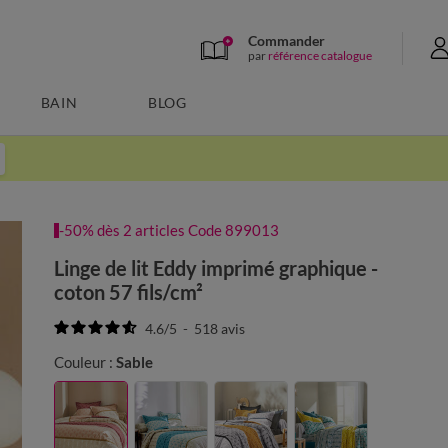
Commander
par
référence catalogue
BAIN
BLOG
-50% dès 2 articles Code 899013
Linge de lit Eddy imprimé graphique -
coton 57 fils/cm²
4.6
/
5
-
518
avis
Couleur :
Sable