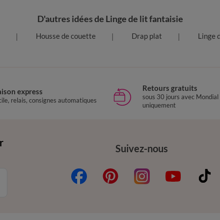
D'autres idées de Linge de lit fantaisie
Housse de couette
Drap plat
Linge d
Retours gratuits
aison express
sous 30 jours avec Mondial
ile, relais, consignes automatiques
uniquement
r
Suivez-nous