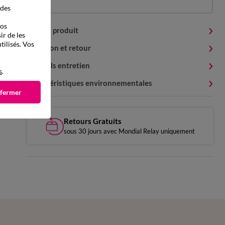
 des
vos
Détails produit
ir de les
tilisés. Vos
Livraison et retour
Conseils entretien
s
.
Caractéristiques environnementales
 fermer
Retours Gratuits
sous 30 jours avec Mondial Relay uniquement