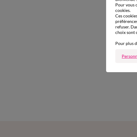
Pour vous o
cookies.
Ces cookies 
préférences
refuser. Da
choix sont 
Pour plus d
Personn