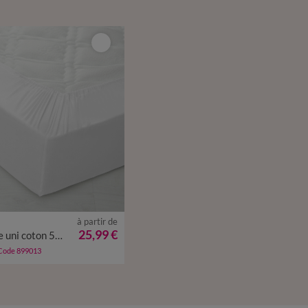
à partir de
25,99 €
Drap-housse uni coton 57 fils/cm² - bonnet 32 cm
 Code 899013