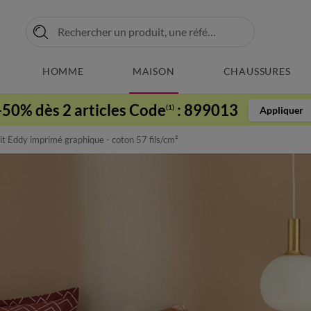
HOMME
MAISON
CHAUSSURES
-50% dès 2 articles Code
:
899013
(1)
Appliquer
it Eddy imprimé graphique - coton 57 fils/cm²