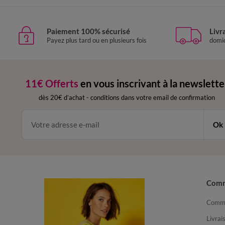
Paiement 100% sécurisé
Livr
Payez plus tard ou en plusieurs fois
domic
11€ Offerts
en vous inscrivant à la newslette
dès 20€ d’achat
-
conditions dans votre email de confirmation
Ok
Com
Comma
Livrai