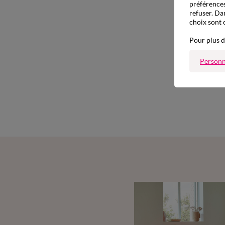
préférences
refuser. Da
choix sont 
Pour plus d
Personn