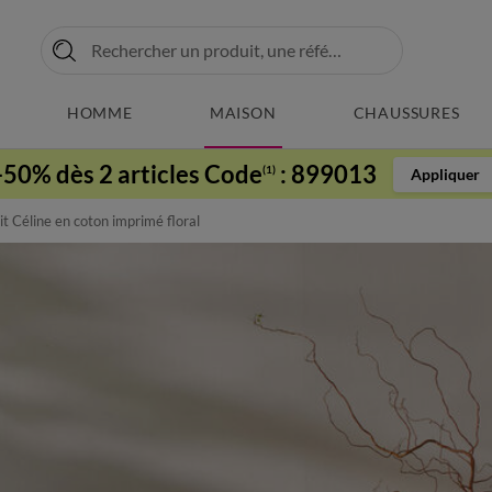
HOMME
MAISON
CHAUSSURES
-50% dès 2 articles Code
:
899013
(1)
Appliquer
it Céline en coton imprimé floral