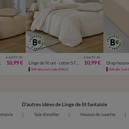
à partir de
à partir de
10,99 €
10,99 €
on 57 fils/cm²
Linge de lit uni - coton 57 fils/cm²
-50% dès 2 art Code 899013
-50% dès 2 art
D'autres idées de Linge de lit fantaisie
antaisie
Taie d'oreiller
Housse de couette