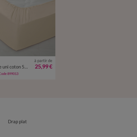
à partir de
25,99 €
Drap-housse uni coton 57 fils/cm² - bonnet 32 cm
 Code 899013
Drap plat