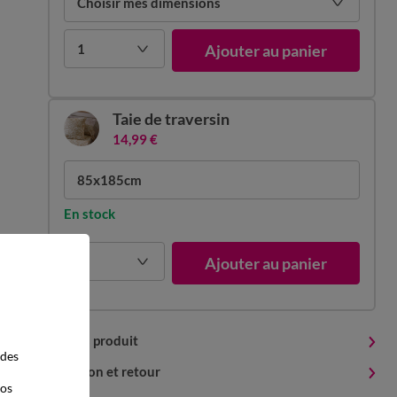
Choisir mes dimensions
1
Ajouter au panier
Taie de traversin
14,99 €
85x185cm
En stock
1
Ajouter au panier
Détails produit
 des
Livraison et retour
vos