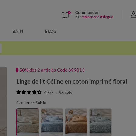
Commander
par
référence catalogue
BAIN
BLOG
-50% dès 2 articles Code 899013
Linge de lit Céline en coton imprimé floral
4.5
/
5
-
98
avis
Couleur :
Sable