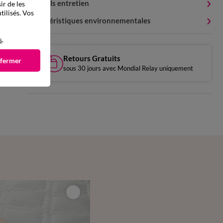
Conseils entretien
ir de les
tilisés. Vos
Caractéristiques environnementales
s
.
Retours Gratuits
 fermer
sous 30 jours avec Mondial Relay uniquement