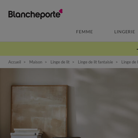
FEMME
LINGERIE
Accueil
Maison
Linge de lit
Linge de lit fantaisie
Linge de l