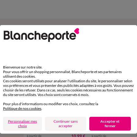
Complétez avec de l'uni
Bienvenue sur notre site.
Pour vous offrir un shopping personnalisé, Blancheporte et ses partenaires
utilisent des cookies.
Ces cookies seront utilisés pour analyser l'utilisation du site, le personnaliser selon
vos préférences et vous présenter des publicités adaptées à vos goûts. Vous pouvez
choisir de les refuser. Dans ce cas, seuls les cookies nécessaires au fonctionnement
du site seront utilisés. Vos choix sont conservés 6 mois.
Pour plus d'informations ou modifier vos choix, consultez la
Politique de nos cookies
.
Personnaliser mes
Continuer sans
Accepter et
choix
accepter
fermer
Linge de lit uni - coton 57 fils/cm²
Linge de lit uni - coton 57 
10,99 €
à partir de
à partir de