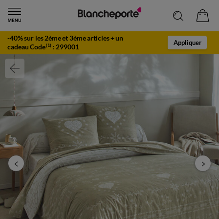
-40% sur les 2ème et 3ème articles + un
Appliquer
cadeau Code
:
299001
(1)