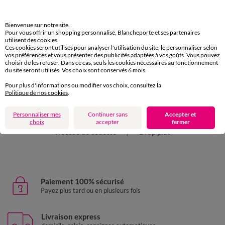
Bienvenue sur notre site.
Retours Gratuits
Pour vous offrir un shopping personnalisé, Blancheporte et ses partenaires
utilisent des cookies.
sous 30 jours avec Mondial Relay uniquement
Ces cookies seront utilisés pour analyser l'utilisation du site, le personnaliser selon
vos préférences et vous présenter des publicités adaptées à vos goûts. Vous pouvez
choisir de les refuser. Dans ce cas, seuls les cookies nécessaires au fonctionnement
du site seront utilisés. Vos choix sont conservés 6 mois.
Pour plus d'informations ou modifier vos choix, consultez la
Politique de nos cookies
.
D'autres idées de Linge de lit uni
Personnaliser mes
Continuer sans
Accepter et
Drap housse
Linge de lit uni
Taie d'oreiller
choix
accepter
fermer
Housse de couette
Drap plat
Paiement 100% sécurisé
Payez plus tard ou en plusieurs fois
Livraison express