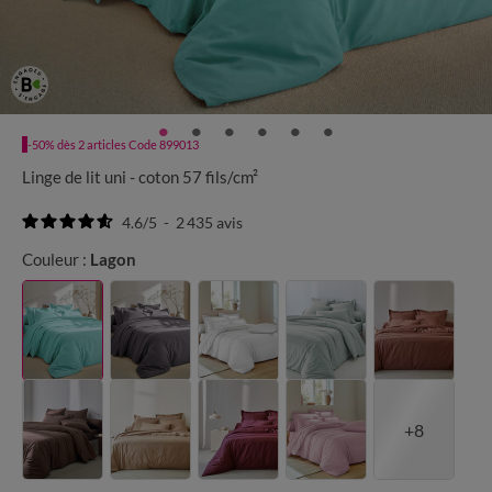
-50% dès 2 articles Code 899013
Linge de lit uni - coton 57 fils/cm²
4.6
/
5
-
2 435
avis
Couleur :
Lagon
+8