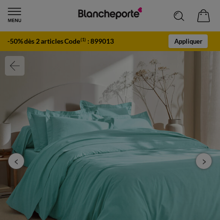
-50% dès 2 articles Code
:
899013
(1)
Appliquer