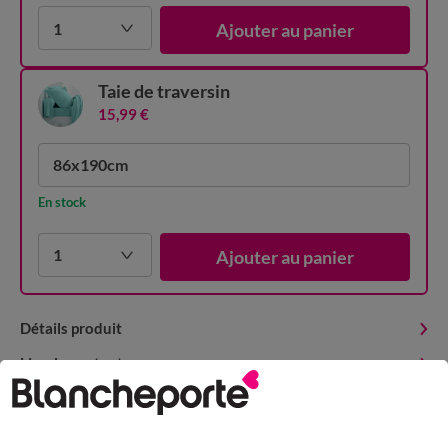
1
Ajouter au panier
Taie de traversin
15,99 €
86x190cm
En stock
1
Ajouter au panier
Détails produit
Livraison et retour
Conseils entretien
Caractéristiques environnementales