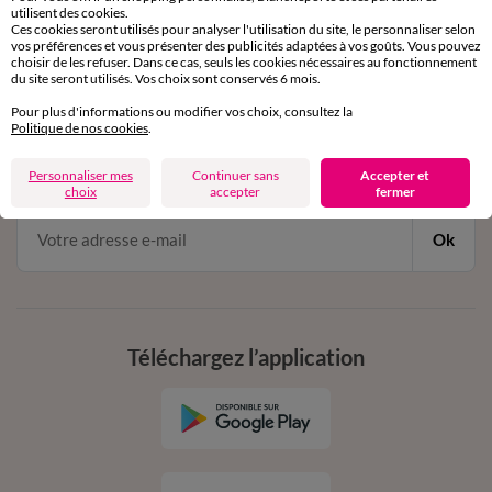
utilisent des cookies.
de 8h00 à 20h00 du lundi au samedi
Ces cookies seront utilisés pour analyser l'utilisation du site, le personnaliser selon
vos préférences et vous présenter des publicités adaptées à vos goûts. Vous pouvez
choisir de les refuser. Dans ce cas, seuls les cookies nécessaires au fonctionnement
du site seront utilisés. Vos choix sont conservés 6 mois.
11€ Offerts
Pour plus d'informations ou modifier vos choix, consultez la
Politique de nos cookies
.
en vous inscrivant à la newsletter
dès 20€ d’achat
Personnaliser mes
Continuer sans
Accepter et
conditions dans votre email de confirmation
choix
accepter
fermer
Ok
Téléchargez l’application