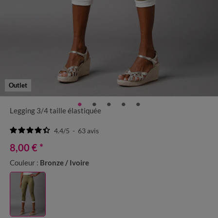
Outlet
Legging 3/4 taille élastiquée
4.4
/
5
-
63
avis
8,00 €
*
Couleur :
Bronze / Ivoire