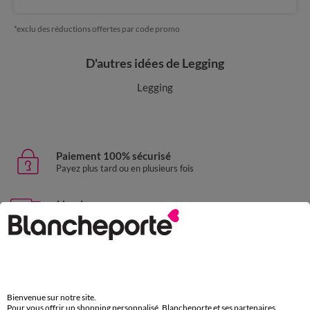
*exclu des réductions offertes par code promo
D'autres idées de Legging
Legging
Paiement 100% sécurisé
Payez plus tard ou en plusieurs fois
Livraison express
domicile, relais, consignes automatiques
Retours gratuits
sous 30 jours avec Mondial Relay uniquement
Service clients
Bienvenue sur notre site.
Pour vous offrir un shopping personnalisé, Blancheporte et ses partenaires
par chat et par téléphone