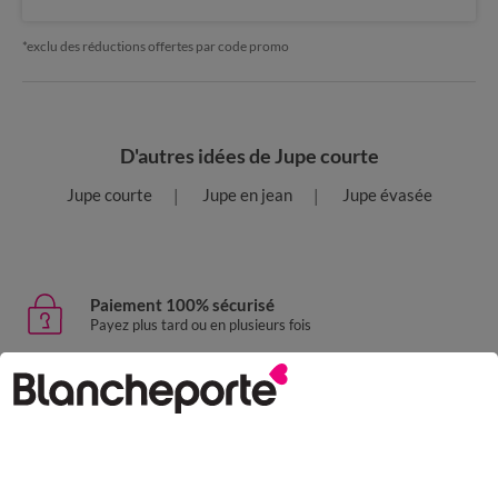
*exclu des réductions offertes par code promo
D'autres idées de Jupe courte
Jupe courte
Jupe en jean
Jupe évasée
Paiement 100% sécurisé
Payez plus tard ou en plusieurs fois
Livraison express
domicile, relais, consignes automatiques
Retours gratuits
sous 30 jours avec Mondial Relay uniquement