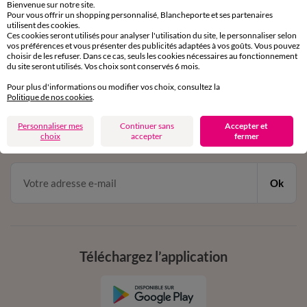
Bienvenue sur notre site.
Pour vous offrir un shopping personnalisé, Blancheporte et ses partenaires
Service clients
utilisent des cookies.
par chat et par téléphone
Ces cookies seront utilisés pour analyser l'utilisation du site, le personnaliser selon
de 8h00 à 20h00 du lundi au samedi
vos préférences et vous présenter des publicités adaptées à vos goûts. Vous pouvez
choisir de les refuser. Dans ce cas, seuls les cookies nécessaires au fonctionnement
du site seront utilisés. Vos choix sont conservés 6 mois.
Pour plus d'informations ou modifier vos choix, consultez la
11€ Offerts
Politique de nos cookies
.
en vous inscrivant à la newsletter
Personnaliser mes
Continuer sans
Accepter et
dès 20€ d’achat
choix
accepter
fermer
conditions dans votre email de confirmation
Ok
Téléchargez l’application