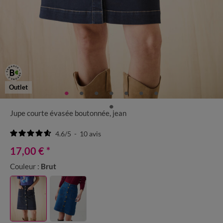
Outlet
Jupe courte évasée boutonnée, jean
4.6
/
5
-
10
avis
17,00 €
*
Couleur :
Brut