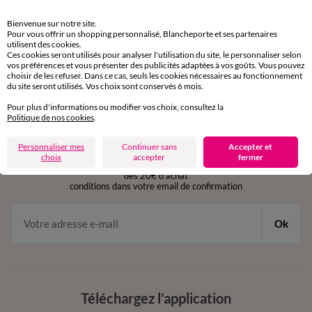
Retours gratuits
Bienvenue sur notre site.
sous 30 jours avec Mondial Relay uniquement
Pour vous offrir un shopping personnalisé, Blancheporte et ses partenaires
utilisent des cookies.
Ces cookies seront utilisés pour analyser l'utilisation du site, le personnaliser selon
Service clients
vos préférences et vous présenter des publicités adaptées à vos goûts. Vous pouvez
par chat et par téléphone
choisir de les refuser. Dans ce cas, seuls les cookies nécessaires au fonctionnement
de 8h00 à 20h00 du lundi au samedi
du site seront utilisés. Vos choix sont conservés 6 mois.
Pour plus d'informations ou modifier vos choix, consultez la
Politique de nos cookies
.
11€ Offerts
Personnaliser mes
Continuer sans
Accepter et
en vous inscrivant à la newsletter
choix
accepter
fermer
dès 20€ d’achat
conditions dans votre email de confirmation
Ok
Téléchargez l’application