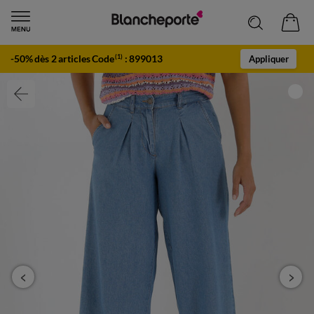
-50% dès 2 articles Code
:
899013
(1)
Appliquer