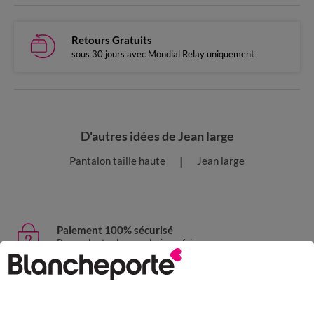
Retours Gratuits
sous 30 jours avec Mondial Relay uniquement
D'autres idées de Jean large
Pantalon taille haute
Jean large
Paiement 100% sécurisé
Payez plus tard ou en plusieurs fois
Livraison express
domicile, relais, consignes automatiques