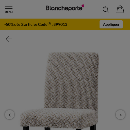
-50% dès 2 articles Code
:
899013
(1)
Appliquer