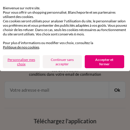
Retours gratuits
sous 30 jours avec Mondial Relay uniquement
Bienvenue sur notre site.
Pour vous offrir un shopping personnalisé, Blancheporte et ses partenaires
utilisent des cookies.
Service clients
Ces cookies seront utilisés pour analyser l'utilisation du site, le personnaliser selon
vos préférences et vous présenter des publicités adaptées à vos goûts. Vous pouvez
par chat et par téléphone
choisir de les refuser. Dans ce cas, seuls les cookies nécessaires au fonctionnement
de 8h00 à 20h00 du lundi au samedi
du site seront utilisés. Vos choix sont conservés 6 mois.
Pour plus d'informations ou modifier vos choix, consultez la
Politique de nos cookies
.
11€ Offerts
Personnaliser mes
Continuer sans
Accepter et
en vous inscrivant à la newsletter
choix
accepter
fermer
dès 20€ d’achat
conditions dans votre email de confirmation
Ok
Téléchargez l’application