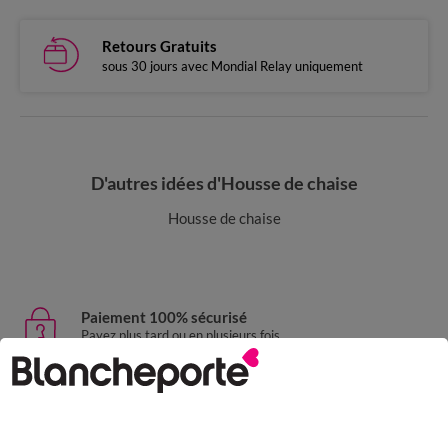
Retours Gratuits
sous 30 jours avec Mondial Relay uniquement
D'autres idées d'Housse de chaise
Housse de chaise
Paiement 100% sécurisé
Payez plus tard ou en plusieurs fois
Livraison express
domicile, relais, consignes automatiques