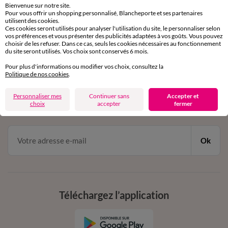
Bienvenue sur notre site.
Pour vous offrir un shopping personnalisé, Blancheporte et ses partenaires
Service clients
utilisent des cookies.
Ces cookies seront utilisés pour analyser l'utilisation du site, le personnaliser selon
par chat et par téléphone
vos préférences et vous présenter des publicités adaptées à vos goûts. Vous pouvez
de 8h00 à 20h00 du lundi au samedi
choisir de les refuser. Dans ce cas, seuls les cookies nécessaires au fonctionnement
du site seront utilisés. Vos choix sont conservés 6 mois.
Pour plus d'informations ou modifier vos choix, consultez la
11€ Offerts
Politique de nos cookies
.
en vous inscrivant à la newsletter
Personnaliser mes
Continuer sans
Accepter et
choix
accepter
fermer
dès 20€ d’achat
conditions dans votre email de confirmation
Ok
Téléchargez l’application