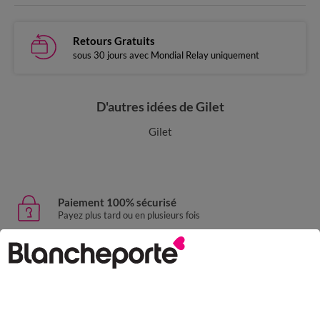
Retours Gratuits
sous 30 jours avec Mondial Relay uniquement
D'autres idées de Gilet
Gilet
Paiement 100% sécurisé
Payez plus tard ou en plusieurs fois
Livraison express
domicile, relais, consignes automatiques
Retours gratuits
sous 30 jours avec Mondial Relay uniquement