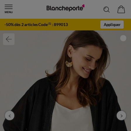
-50% dès 2 articles Code
:
899013
(1)
Appliquer