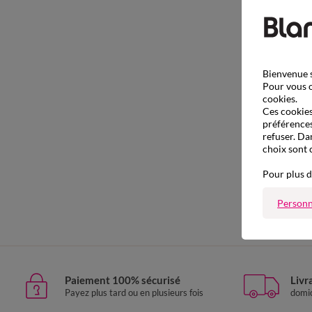
Bienvenue s
Pour vous o
cookies.
Ces cookies 
préférences
refuser. Da
choix sont 
Pour plus d
Personn
Paiement 100% sécurisé
Livr
Payez plus tard ou en plusieurs fois
domic