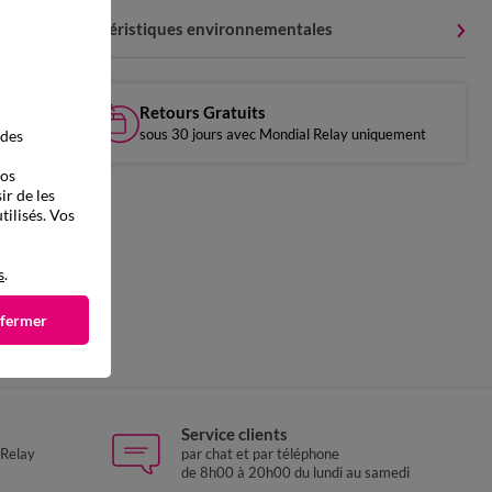
Caractéristiques environnementales
Retours Gratuits
sous 30 jours avec Mondial Relay uniquement
 des
vos
ir de les
tilisés. Vos
s
.
 fermer
Service clients
 Relay
par chat et par téléphone
de 8h00 à 20h00 du lundi au samedi