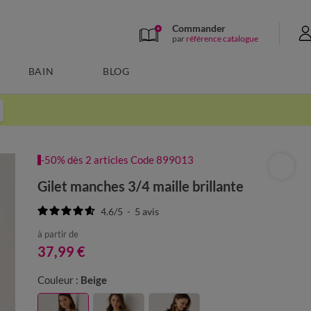
Commander
par
référence catalogue
BAIN
BLOG
-50% dès 2 articles Code 899013
Gilet manches 3/4 maille brillante
4.6
/
5
-
5
avis
à partir de
37,99 €
Couleur :
Beige