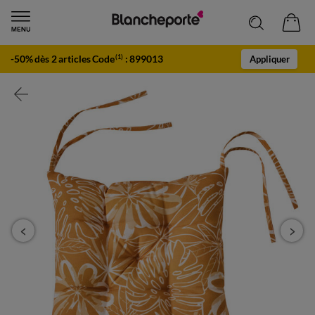
-50% dès 2 articles Code
:
899013
(1)
Appliquer