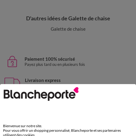
D'autres idées de Galette de chaise
Galette de chaise
Paiement 100% sécurisé
Payez plus tard ou en plusieurs fois
Livraison express
domicile, relais, consignes automatiques
Retours gratuits
sous 30 jours avec Mondial Relay uniquement
Service clients
Bienvenue sur notre site.
par chat et par téléphone
Pour vous offrir un shopping personnalisé, Blancheporte et ses partenaires
de 8h00 à 20h00 du lundi au samedi
utilisent des cookies.