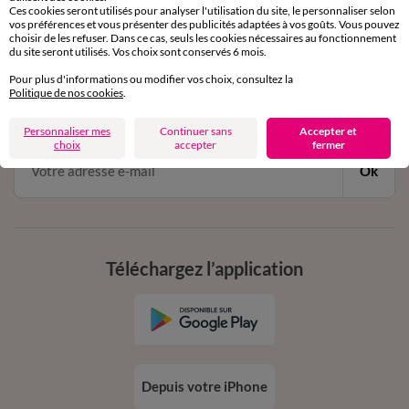
Ces cookies seront utilisés pour analyser l'utilisation du site, le personnaliser selon
vos préférences et vous présenter des publicités adaptées à vos goûts. Vous pouvez
choisir de les refuser. Dans ce cas, seuls les cookies nécessaires au fonctionnement
11€ Offerts
du site seront utilisés. Vos choix sont conservés 6 mois.
en vous inscrivant à la newsletter
Pour plus d'informations ou modifier vos choix, consultez la
Politique de nos cookies
.
dès 20€ d’achat
conditions dans votre email de confirmation
Personnaliser mes
Continuer sans
Accepter et
choix
accepter
fermer
Ok
Téléchargez l’application
Depuis votre iPhone