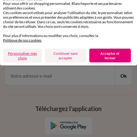
Service clients
Pour vous offrir un shopping personnalisé, Blancheporte et ses partenaires
utilisent des cookies.
par chat et par téléphone
Ces cookies seront utilisés pour analyser l'utilisation du site, le personnaliser selon
de 8h00 à 20h00 du lundi au samedi
vos préférences et vous présenter des publicités adaptées à vos goûts. Vous pouvez
choisir de les refuser. Dans ce cas, seuls les cookies nécessaires au fonctionnement
du site seront utilisés. Vos choix sont conservés 6 mois.
Pour plus d'informations ou modifier vos choix, consultez la
11€ Offerts
Politique de nos cookies
.
en vous inscrivant à la newsletter
Personnaliser mes
Continuer sans
Accepter et
dès 20€ d’achat
choix
accepter
fermer
conditions dans votre email de confirmation
Ok
Téléchargez l’application