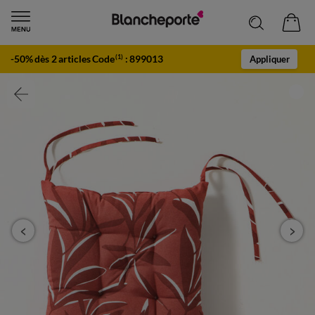
-50% dès 2 articles Code
:
899013
(1)
Appliquer