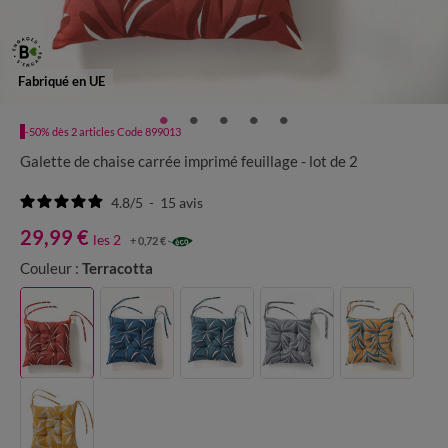
Fabriqué en UE
-50% dès 2 articles Code 899013
Galette de chaise carrée imprimé feuillage - lot de 2
4.8
/
5
-
15
avis
29,99 €
les 2
+ 0,72 €
Couleur :
Terracotta