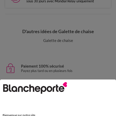
sous 30 jours avec Mondial Relay uniquement
D'autres idées de Galette de chaise
Galette de chaise
Paiement 100% sécurisé
Payez plus tard ou en plusieurs fois
Livraison express
domicile, relais, consignes automatiques
Retours gratuits
sous 30 jours avec Mondial Relay uniquement
Bienvenue sur notre site.