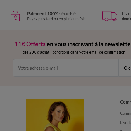
Paiement 100% sécurisé
Livr
Payez plus tard ou en plusieurs fois
domic
11€ Offerts
en vous inscrivant à la newslette
dès 20€ d’achat
-
conditions dans votre email de confirmation
Ok
Com
Comma
Livrai