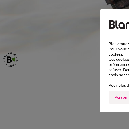
Bienvenue s
Pour vous o
cookies.
Ces cookies 
préférences
refuser. Da
choix sont 
Pour plus d
Personn