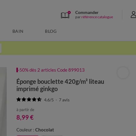
Commander
par
référence catalogue
BAIN
BLOG
-50% dès 2 articles Code 899013
Éponge bouclette 420g/m² liteau
imprimé ginkgo
4.6
/
5
-
7
avis
à partir de
8,99 €
Couleur :
Chocolat