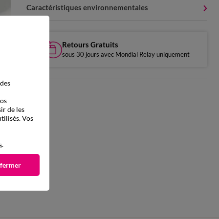
Caractéristiques environnementales
Retours Gratuits
sous 30 jours avec Mondial Relay uniquement
 des
vos
ir de les
tilisés. Vos
s
.
 fermer