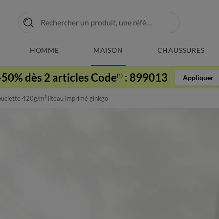
HOMME
MAISON
CHAUSSURES
-50% dès 2 articles Code
:
899013
(1)
Appliquer
uclette 420g/m² liteau imprimé ginkgo