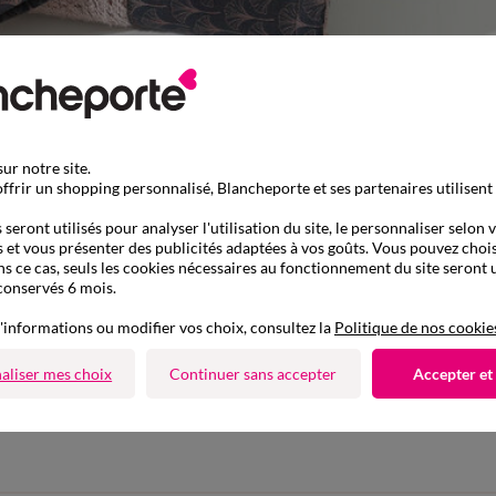
ur notre site.
ffrir un shopping personnalisé, Blancheporte et ses partenaires utilisent
seront utilisés pour analyser l'utilisation du site, le personnaliser selon 
 et vous présenter des publicités adaptées à vos goûts. Vous pouvez chois
ns ce cas, seuls les cookies nécessaires au fonctionnement du site seront u
conservés 6 mois.
'informations ou modifier vos choix, consultez la
Politique de nos cookie
aliser mes choix
Continuer sans accepter
Accepter et
D'autres idées de Serviette de bain
Serviette de bain