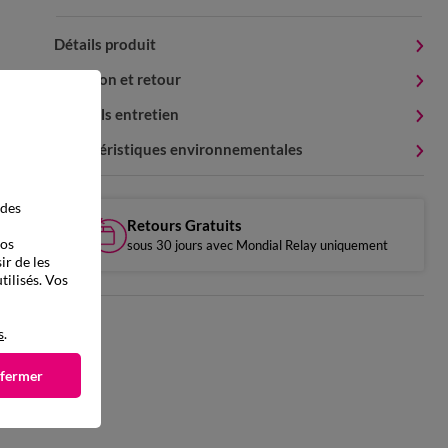
Détails produit
Livraison et retour
Conseils entretien
Caractéristiques environnementales
 des
Retours Gratuits
vos
sous 30 jours avec Mondial Relay uniquement
ir de les
tilisés. Vos
s
.
 fermer