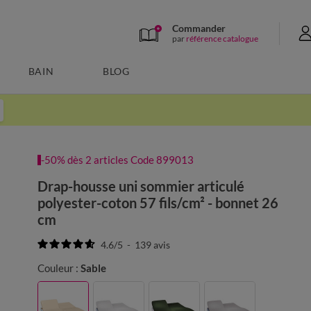
Commander
par
référence catalogue
BAIN
BLOG
-50% dès 2 articles Code 899013
Drap-housse uni sommier articulé
polyester-coton 57 fils/cm² - bonnet 26
cm
4.6
/
5
-
139
avis
Couleur :
Sable