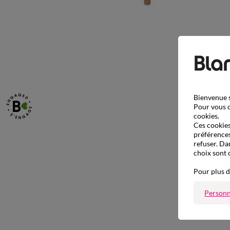
Bienvenue s
Pour vous o
cookies.
Ces cookies 
préférences
refuser. Da
choix sont 
Pour plus d
Personn