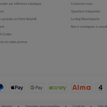
nder par référence catalogue
Contactez-nous
son
Questions fréquentes
s gratuits en Point Relais®
Le blog Blancheporte
ent
Nos e-catalogues à consul
4 Etoiles
fres et codes promos
 légales
Données personnelles
Cookies
Désab