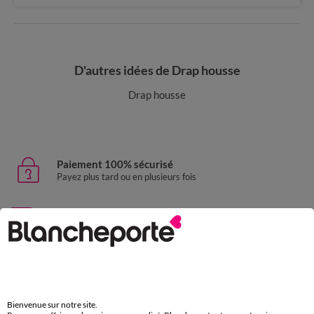
D'autres idées de Drap housse
Drap housse
Paiement 100% sécurisé
Payez plus tard ou en plusieurs fois
Livraison express
domicile, relais, consignes automatiques
Retours gratuits
sous 30 jours avec Mondial Relay uniquement
Bienvenue sur notre site.
Service clients