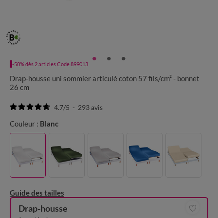
-50% dès 2 articles Code 899013
Drap-housse uni sommier articulé coton 57 fils/cm² - bonnet
26 cm
4.7
/
5
-
293
avis
Couleur :
Blanc
Guide des tailles
Drap-housse