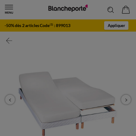
-50% dès 2 articles Code
:
899013
(1)
Appliquer