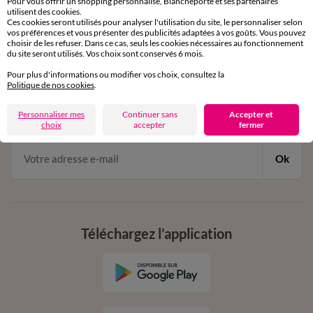
Pour vous offrir un shopping personnalisé, Blancheporte et ses partenaires
par chat et par téléphone
utilisent des cookies.
de 8h00 à 20h00 du lundi au samedi
Ces cookies seront utilisés pour analyser l'utilisation du site, le personnaliser selon
vos préférences et vous présenter des publicités adaptées à vos goûts. Vous pouvez
choisir de les refuser. Dans ce cas, seuls les cookies nécessaires au fonctionnement
du site seront utilisés. Vos choix sont conservés 6 mois.
11€ Offerts
Pour plus d'informations ou modifier vos choix, consultez la
Politique de nos cookies
.
en vous inscrivant à la newsletter
dès 20€ d’achat
Personnaliser mes
Continuer sans
Accepter et
conditions dans votre email de confirmation
choix
accepter
fermer
Ok
Téléchargez l’application