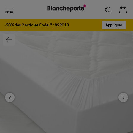
-50% dès 2 articles Code
:
899013
(1)
Appliquer