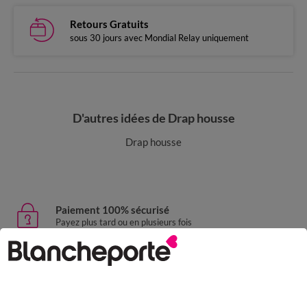
Retours Gratuits
sous 30 jours avec Mondial Relay uniquement
D'autres idées de Drap housse
Drap housse
Paiement 100% sécurisé
Payez plus tard ou en plusieurs fois
Livraison express
domicile, relais, consignes automatiques
Retours gratuits