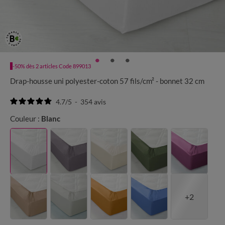
-50% dès 2 articles Code 899013
Drap-housse uni polyester-coton 57 fils/cm² - bonnet 32 cm
4.7
/
5
-
354
avis
Couleur :
Blanc
+2