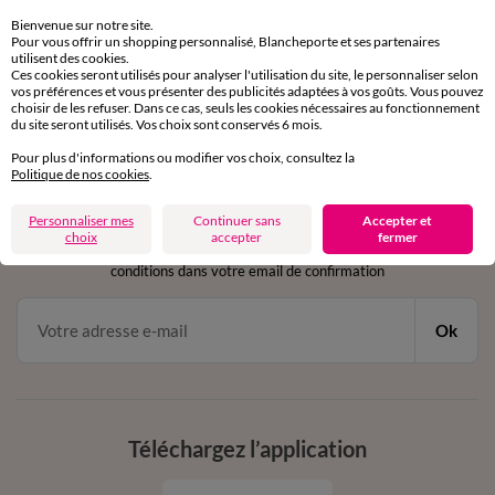
sous 30 jours avec Mondial Relay uniquement
Bienvenue sur notre site.
Pour vous offrir un shopping personnalisé, Blancheporte et ses partenaires
utilisent des cookies.
Service clients
Ces cookies seront utilisés pour analyser l'utilisation du site, le personnaliser selon
par chat et par téléphone
vos préférences et vous présenter des publicités adaptées à vos goûts. Vous pouvez
de 8h00 à 20h00 du lundi au samedi
choisir de les refuser. Dans ce cas, seuls les cookies nécessaires au fonctionnement
du site seront utilisés. Vos choix sont conservés 6 mois.
Pour plus d'informations ou modifier vos choix, consultez la
Politique de nos cookies
.
11€ Offerts
en vous inscrivant à la newsletter
Personnaliser mes
Continuer sans
Accepter et
choix
accepter
fermer
dès 20€ d’achat
conditions dans votre email de confirmation
Ok
Téléchargez l’application