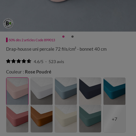
-50% dès 2 articles Code 899013
Drap-housse uni percale 72 fils/cm² - bonnet 40 cm
4.6
/
5
-
523
avis
Couleur :
Rose Poudré
+7