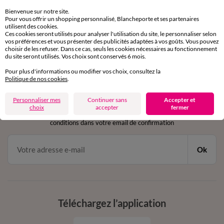
sous 30 jours avec Mondial Relay uniquement
Bienvenue sur notre site.
Pour vous offrir un shopping personnalisé, Blancheporte et ses partenaires
utilisent des cookies.
Service clients
Ces cookies seront utilisés pour analyser l'utilisation du site, le personnaliser selon
par chat et par téléphone
vos préférences et vous présenter des publicités adaptées à vos goûts. Vous pouvez
de 8h00 à 20h00 du lundi au samedi
choisir de les refuser. Dans ce cas, seuls les cookies nécessaires au fonctionnement
du site seront utilisés. Vos choix sont conservés 6 mois.
Pour plus d'informations ou modifier vos choix, consultez la
Politique de nos cookies
.
11€ Offerts
en vous inscrivant à la newsletter
Personnaliser mes
Continuer sans
Accepter et
choix
accepter
fermer
dès 20€ d’achat
conditions dans votre email de confirmation
Ok
Téléchargez l’application