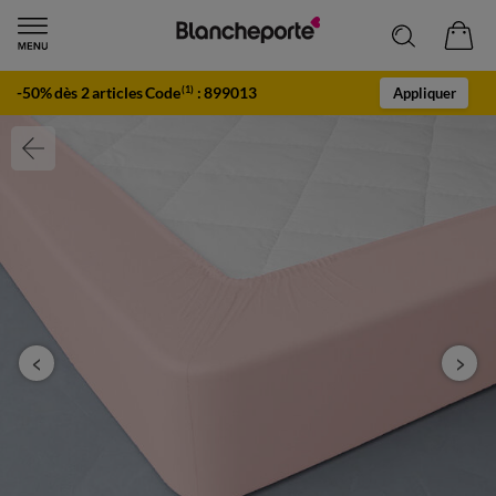
-50% dès 2 articles Code
:
899013
(1)
Appliquer