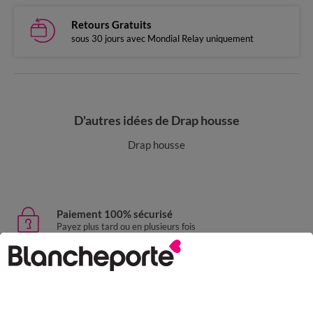
Retours Gratuits
sous 30 jours avec Mondial Relay uniquement
D'autres idées de Drap housse
Drap housse
Paiement 100% sécurisé
Payez plus tard ou en plusieurs fois
Livraison express
domicile, relais, consignes automatiques
Retours gratuits